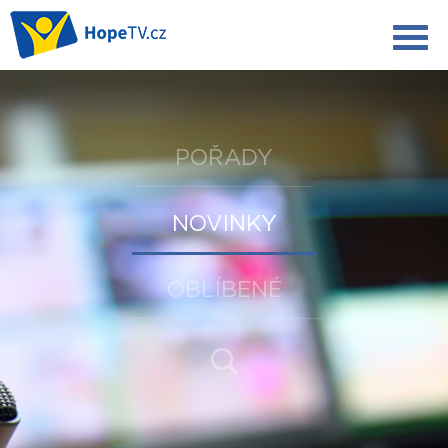
POŘADY
NOVINKY
OBLÍBENÉ