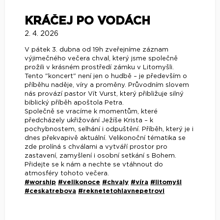
KRÁČEJ PO VODÁCH
2. 4. 2026
V pátek 3. dubna od 19h zveřejníme záznam
výjimečného večera chval, který jsme společně
prožili v krásném prostředí zámku v Litomyšli.
Tento "koncert" není jen o hudbě – je především o
příběhu naděje, víry a proměny. Průvodním slovem
nás provází pastor Vít Vurst, který přibližuje silný
biblický příběh apoštola Petra.
Společně se vracíme k momentům, které
předcházely ukřižování Ježíše Krista – k
pochybnostem, selhání i odpuštění. Příběh, který je i
dnes překvapivě aktuální. Velikonoční tématika se
zde prolíná s chválami a vytváří prostor pro
zastavení, zamyšlení i osobní setkání s Bohem.
Přidejte se k nám a nechte se vtáhnout do
atmosféry tohoto večera.
#worship
#velikonoce
#chvaly
#víra
#litomyšl
#ceskatrebova
#reknetetohlavnepetrovi