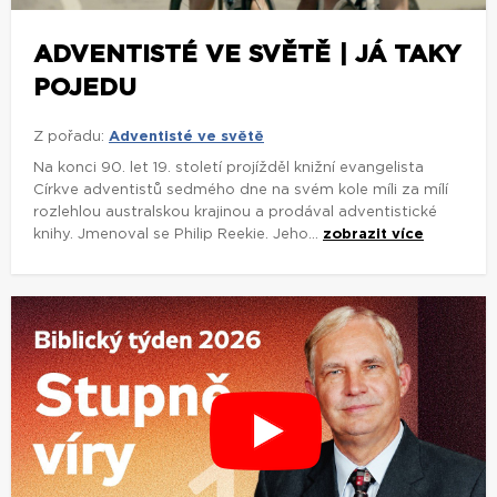
ADVENTISTÉ VE SVĚTĚ | JÁ TAKY
POJEDU
Z pořadu:
Adventisté ve světě
Na konci 90. let 19. století projížděl knižní evangelista
Církve adventistů sedmého dne na svém kole míli za mílí
rozlehlou australskou krajinou a prodával adventistické
knihy. Jmenoval se Philip Reekie. Jeho...
zobrazit více