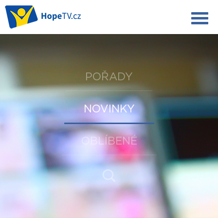
POŘADY
NOVINKY
OBLÍBENÉ