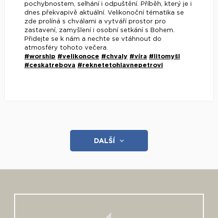
pochybnostem, selhání i odpuštění. Příběh, který je i
dnes překvapivě aktuální. Velikonoční tématika se
zde prolíná s chválami a vytváří prostor pro
zastavení, zamyšlení i osobní setkání s Bohem.
Přidejte se k nám a nechte se vtáhnout do
atmosféry tohoto večera.
#worship
#velikonoce
#chvaly
#víra
#litomyšl
#ceskatrebova
#reknetetohlavnepetrovi
DALŠÍ