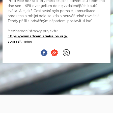
Před více než sto lety měla skupina adventistů sedmého
dne sen – šířit evangelium do nejvzdálenějších koutů
světa. Ale jak? Cestování bylo pomalé, komunikace
omezená a misijní pole se zdálo neuvěřitelně rozsáhlé.
Tehdy přišli s odvážným nápadem: postavit si loď.
Mezinárodní stránky projektu:
https://www.adventistmission.org/
zobrazit méně