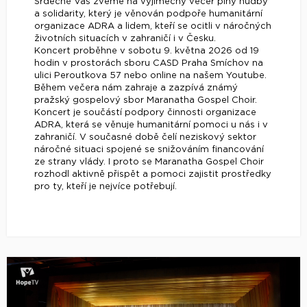
Srdečně Vás zveme na výjimečný večer plný hudby
a solidarity, který je věnován podpoře humanitární
organizace ADRA a lidem, kteří se ocitli v náročných
životních situacích v zahraničí i v Česku.
Koncert proběhne v sobotu 9. května 2026 od 19
hodin v prostorách sboru CASD Praha Smíchov na
ulici Peroutkova 57 nebo online na našem Youtube.
Během večera nám zahraje a zazpívá známý
pražský gospelový sbor Maranatha Gospel Choir.
Koncert je součástí podpory činnosti organizace
ADRA, která se věnuje humanitární pomoci u nás i v
zahraničí. V současné době čelí neziskový sektor
náročné situaci spojené se snižováním financování
ze strany vlády. I proto se Maranatha Gospel Choir
rozhodl aktivně přispět a pomoci zajistit prostředky
pro ty, kteří je nejvíce potřebují.