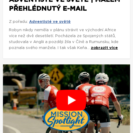
PŘEHLÉDNUTÝ E-MAIL
Z pořadu:
Adventisté ve světě
Robyn nikdy neměla v plánu strávit ve východní Africe
více než dvě desetiletí. Pocházela ze Spojených států,
studovala v Anglii a později žila v Číně a Rumunsku, kde
poznala svého manžela. I tak však Keňa...
zobrazit více