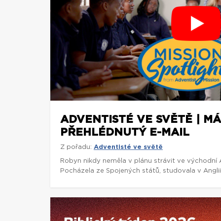
ADVENTISTÉ VE SVĚTĚ | M
PŘEHLÉDNUTÝ E-MAIL
Z pořadu:
Adventisté ve světě
Robyn nikdy neměla v plánu strávit ve východní Af
Pocházela ze Spojených států, studovala v Anglii 