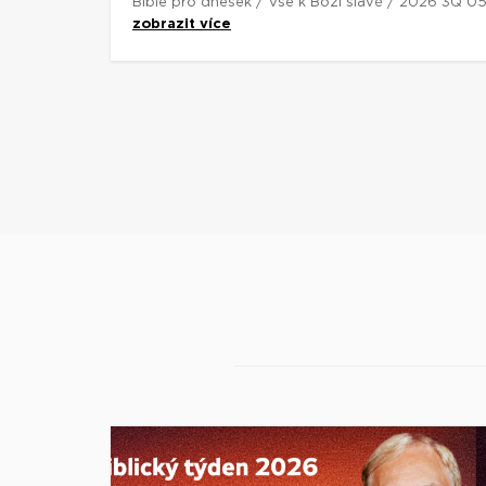
Bible pro dnešek / Vše k Boží slávě / 2026 3Q 0
zobrazit více