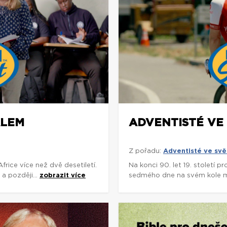
ÁLEM
ADVENTISTÉ VE 
Z pořadu:
Adventisté ve svě
rice více než dvě desetiletí.
Na konci 90. let 19. století p
a později...
zobrazit více
sedmého dne na svém kole míli