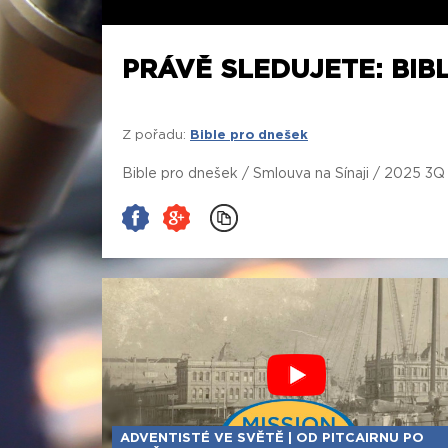
PRÁVĚ SLEDUJETE: BIBL
Z pořadu:
Bible pro dnešek
Bible pro dnešek / Smlouva na Sínaji / 2025 3
ADVENTISTÉ VE SVĚTĚ | OD PITCAIRNU PO