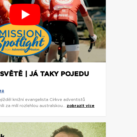
SVĚTĚ | JÁ TAKY POJEDU
tě
rojížděl knižní evangelista Církve adventistů
 za mílí rozlehlou australskou...
zobrazit více