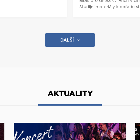
5
Bible pro dnešek / Hřích v cí
Studijní materiály k pořadu 
DALŠÍ
AKTUALITY