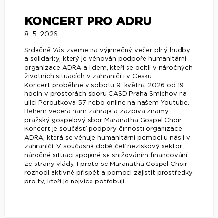
KONCERT PRO ADRU
8. 5. 2026
Srdečně Vás zveme na výjimečný večer plný hudby
a solidarity, který je věnován podpoře humanitární
organizace ADRA a lidem, kteří se ocitli v náročných
životních situacích v zahraničí i v Česku.
Koncert proběhne v sobotu 9. května 2026 od 19
hodin v prostorách sboru CASD Praha Smíchov na
ulici Peroutkova 57 nebo online na našem Youtube.
Během večera nám zahraje a zazpívá známý
pražský gospelový sbor Maranatha Gospel Choir.
Koncert je součástí podpory činnosti organizace
ADRA, která se věnuje humanitární pomoci u nás i v
zahraničí. V současné době čelí neziskový sektor
náročné situaci spojené se snižováním financování
ze strany vlády. I proto se Maranatha Gospel Choir
rozhodl aktivně přispět a pomoci zajistit prostředky
pro ty, kteří je nejvíce potřebují.