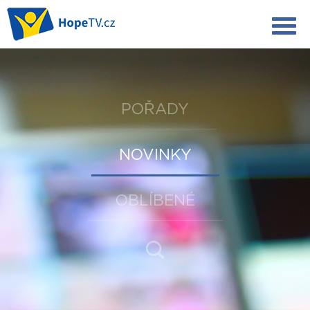
POŘADY
NOVINKY
OBLÍBENÉ