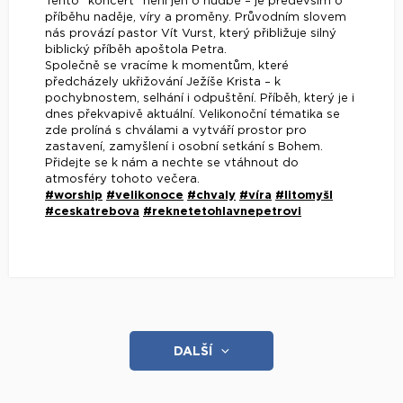
Tento "koncert" není jen o hudbě – je především o
příběhu naděje, víry a proměny. Průvodním slovem
nás provází pastor Vít Vurst, který přibližuje silný
biblický příběh apoštola Petra.
Společně se vracíme k momentům, které
předcházely ukřižování Ježíše Krista – k
pochybnostem, selhání i odpuštění. Příběh, který je i
dnes překvapivě aktuální. Velikonoční tématika se
zde prolíná s chválami a vytváří prostor pro
zastavení, zamyšlení i osobní setkání s Bohem.
Přidejte se k nám a nechte se vtáhnout do
atmosféry tohoto večera.
#worship
#velikonoce
#chvaly
#víra
#litomyšl
#ceskatrebova
#reknetetohlavnepetrovi
DALŠÍ