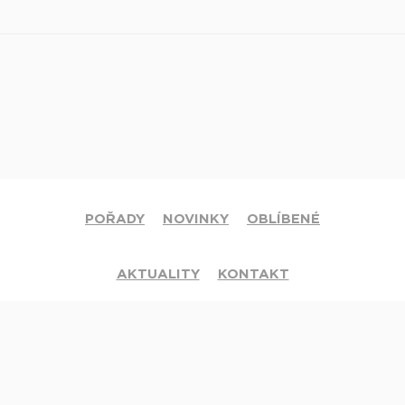
POŘADY
NOVINKY
OBLÍBENÉ
AKTUALITY
KONTAKT
© 2020 Církev adventistů s.d. Všechna práva vyhrazena.