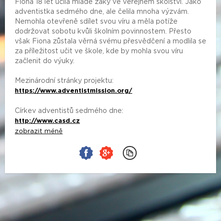
Fiona 18 let učila mladé žáky ve veřejném školství. Jako
adventistka sedmého dne, ale čelila mnoha výzvám.
Nemohla otevřeně sdílet svou víru a měla potíže
dodržovat sobotu kvůli školním povinnostem. Přesto
však Fiona zůstala věrná svému přesvědčení a modlila se
za příležitost učit ve škole, kde by mohla svou víru
začlenit do výuky.
Mezinárodní stránky projektu:
https://www.adventistmission.org/
Církev adventistů sedmého dne:
http://www.casd.cz
zobrazit méně