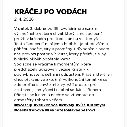
KRÁČEJ PO VODÁCH
2. 4. 2026
V pátek 3. dubna od 19h zveřejníme záznam
výjimečného večera chval, který jsme společně
prožili v krásném prostředí zámku v Litomyšli.
Tento "koncert" není jen o hudbě – je především o
příběhu naděje, víry a proměny. Průvodním slovem
nás provází pastor Vít Vurst, který přibližuje silný
biblický příběh apoštola Petra.
Společně se vracíme k momentům, které
předcházely ukřižování Ježíše Krista – k
pochybnostem, selhání i odpuštění. Příběh, který je i
dnes překvapivě aktuální. Velikonoční tématika se
zde prolíná s chválami a vytváří prostor pro
zastavení, zamyšlení i osobní setkání s Bohem.
Přidejte se k nám a nechte se vtáhnout do
atmosféry tohoto večera.
#worship
#velikonoce
#chvaly
#víra
#litomyšl
#ceskatrebova
#reknetetohlavnepetrovi