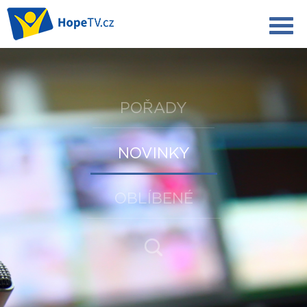
POŘADY
NOVINKY
OBLÍBENÉ