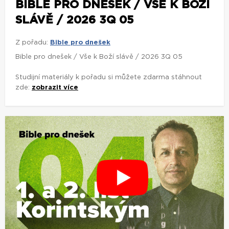
BIBLE PRO DNEŠEK / VŠE K BOŽÍ
SLÁVĚ / 2026 3Q 05
Z pořadu:
Bible pro dnešek
Bible pro dnešek / Vše k Boží slávě / 2026 3Q 05
Studijní materiály k pořadu si můžete zdarma stáhnout
zde:
zobrazit více