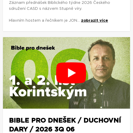
Záznam přednášek Biblického týdne 2026 Českého
sdružení CASD s názvem Stupně víry.
Hlavním hostem a řečníkem je JON...
zobrazit více
BIBLE PRO DNEŠEK / DUCHOVNÍ
DARY / 2026 3Q 06