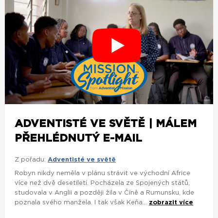
ADVENTISTÉ VE SVĚTĚ | MÁLEM
PŘEHLÉDNUTÝ E-MAIL
Z pořadu:
Adventisté ve světě
Robyn nikdy neměla v plánu strávit ve východní Africe
více než dvě desetiletí. Pocházela ze Spojených států,
studovala v Anglii a později žila v Číně a Rumunsku, kde
poznala svého manžela. I tak však Keňa...
zobrazit více