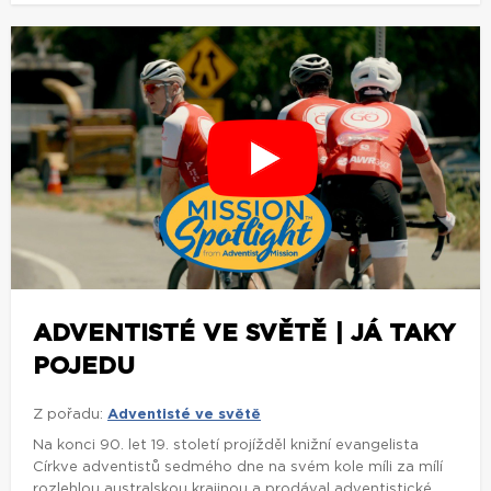
ADVENTISTÉ VE SVĚTĚ | JÁ TAKY
POJEDU
Z pořadu:
Adventisté ve světě
Na konci 90. let 19. století projížděl knižní evangelista
Církve adventistů sedmého dne na svém kole míli za mílí
rozlehlou australskou krajinou a prodával adventistické