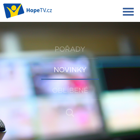
POŘADY
NOVINKY
OBLÍBENÉ