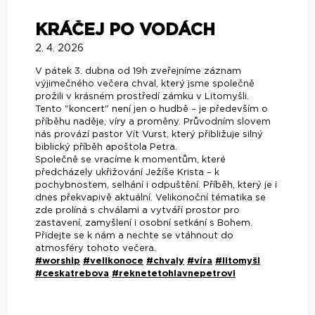
KRÁČEJ PO VODÁCH
2. 4. 2026
V pátek 3. dubna od 19h zveřejníme záznam
výjimečného večera chval, který jsme společně
prožili v krásném prostředí zámku v Litomyšli.
Tento "koncert" není jen o hudbě – je především o
příběhu naděje, víry a proměny. Průvodním slovem
nás provází pastor Vít Vurst, který přibližuje silný
biblický příběh apoštola Petra.
Společně se vracíme k momentům, které
předcházely ukřižování Ježíše Krista – k
pochybnostem, selhání i odpuštění. Příběh, který je i
dnes překvapivě aktuální. Velikonoční tématika se
zde prolíná s chválami a vytváří prostor pro
zastavení, zamyšlení i osobní setkání s Bohem.
Přidejte se k nám a nechte se vtáhnout do
atmosféry tohoto večera.
#worship
#velikonoce
#chvaly
#víra
#litomyšl
#ceskatrebova
#reknetetohlavnepetrovi