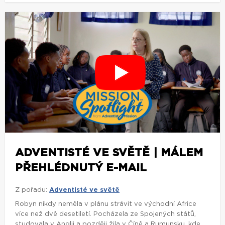
ADVENTISTÉ VE SVĚTĚ | MÁLEM
PŘEHLÉDNUTÝ E-MAIL
Z pořadu:
Adventisté ve světě
Robyn nikdy neměla v plánu strávit ve východní Africe
více než dvě desetiletí. Pocházela ze Spojených států,
studovala v Anglii a později žila v Číně a Rumunsku, kde