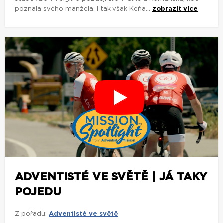
poznala svého manžela. I tak však Keňa...
zobrazit více
ADVENTISTÉ VE SVĚTĚ | JÁ TAKY
POJEDU
Z pořadu:
Adventisté ve světě