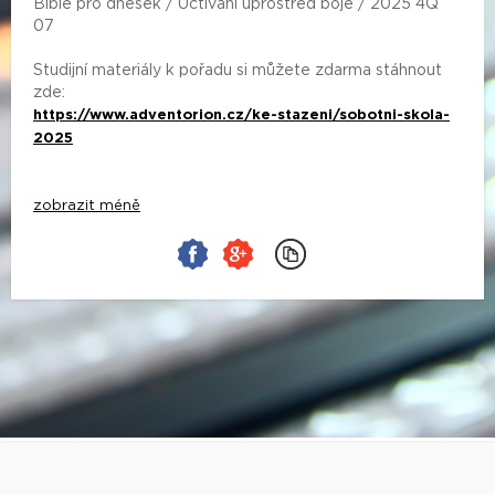
Bible pro dnešek / Uctívání uprostřed boje / 2025 4Q
07
Studijní materiály k pořadu si můžete zdarma stáhnout
zde:
https://www.adventorion.cz/ke-stazeni/sobotni-skola-
2025
zobrazit méně