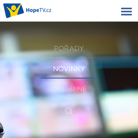
POŘADY
NOVINKY
OBLÍBENÉ