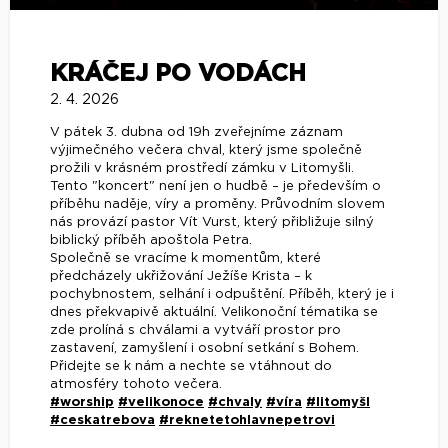
KRÁČEJ PO VODÁCH
2. 4. 2026
V pátek 3. dubna od 19h zveřejníme záznam
výjimečného večera chval, který jsme společně
prožili v krásném prostředí zámku v Litomyšli.
Tento "koncert" není jen o hudbě – je především o
příběhu naděje, víry a proměny. Průvodním slovem
nás provází pastor Vít Vurst, který přibližuje silný
biblický příběh apoštola Petra.
Společně se vracíme k momentům, které
předcházely ukřižování Ježíše Krista – k
pochybnostem, selhání i odpuštění. Příběh, který je i
dnes překvapivě aktuální. Velikonoční tématika se
zde prolíná s chválami a vytváří prostor pro
zastavení, zamyšlení i osobní setkání s Bohem.
Přidejte se k nám a nechte se vtáhnout do
atmosféry tohoto večera.
#worship
#velikonoce
#chvaly
#víra
#litomyšl
#ceskatrebova
#reknetetohlavnepetrovi