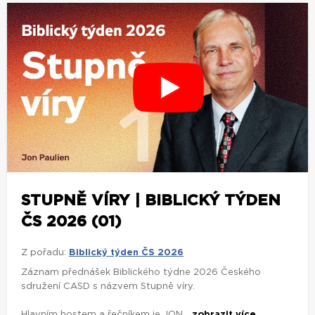
STUPNĚ VÍRY | BIBLICKÝ TÝDEN
ČS 2026 (01)
Z pořadu:
Biblický týden ČS 2026
Záznam přednášek Biblického týdne 2026 Českého
sdružení CASD s názvem Stupně víry.
Hlavním hostem a řečníkem je JON...
zobrazit více