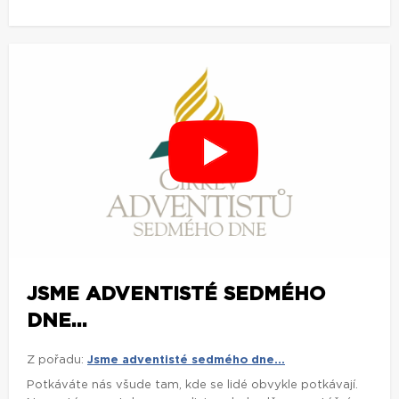
JSME ADVENTISTÉ SEDMÉHO
DNE...
Z pořadu:
Jsme adventisté sedmého dne...
Potkáváte nás všude tam, kde se lidé obvykle potkávají.