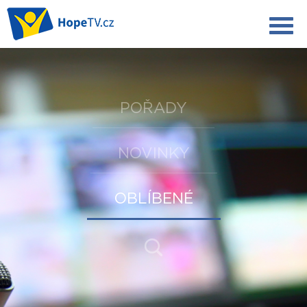
POŘADY
NOVINKY
OBLÍBENÉ