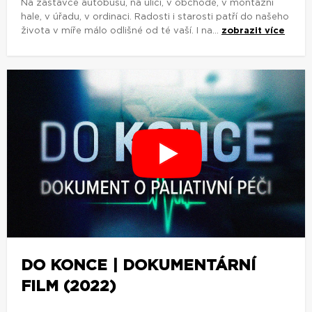
Na zastávce autobusu, na ulici, v obchodě, v montážní
hale, v úřadu, v ordinaci. Radosti i starosti patří do našeho
života v míře málo odlišné od té vaší. I na...
zobrazit více
DO KONCE | DOKUMENTÁRNÍ
FILM (2022)