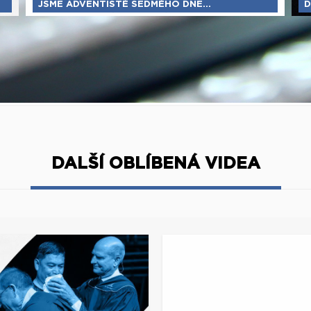
JSME ADVENTISTÉ SEDMÉHO DNE...
D
DALŠÍ OBLÍBENÁ VIDEA