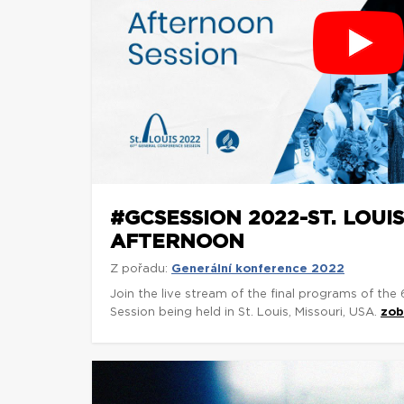
#GCSESSION 2022-ST. LOUI
AFTERNOON
Z pořadu:
Generální konference 2022
Join the live stream of the final programs of the
Session being held in St. Louis, Missouri, USA.
zob