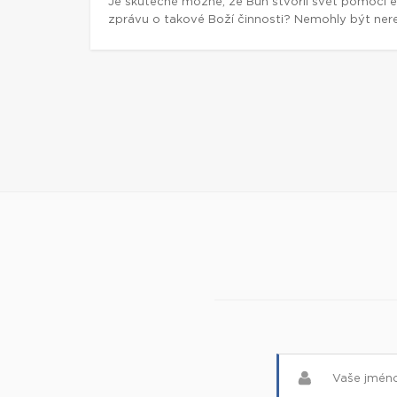
Je skutečně možné, že Bůh stvořil svět pomocí e
zprávu o takové Boží činnosti? Nemohly být nere