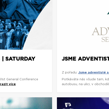
S | SATURDAY
JSME ADVENTIST
Z pořadu:
Jsme adventisté s
 61st General Conference
Potkáváte nás všude tam, kde
razit více
autobusu, na ulici, v obchodě,