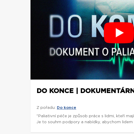
DO KONCE | DOKUMENTÁRNÍ
Z pořadu:
Do konce
"Paliativní péče je způsob práce s lidmi, kteří ma
Je to souhrn podpory a nabídky, abychom lidem 