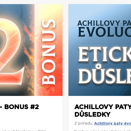
– BONUS #2
ACHILLOVY PATY
DŮSLEDKY
Z pořadu:
Achillovy paty ev