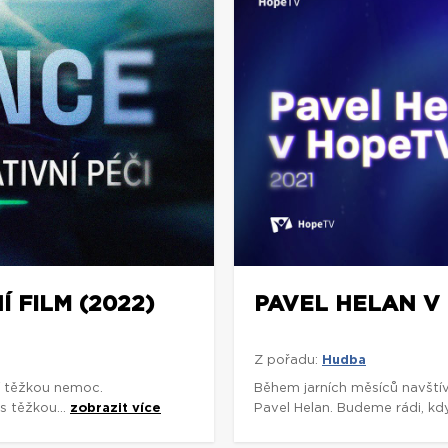
 FILM (2022)
PAVEL HELAN V
Z pořadu:
Hudba
jí těžkou nemoc.
Během jarních měsíců navštív
s těžkou...
zobrazit více
Pavel Helan. Budeme rádi, když