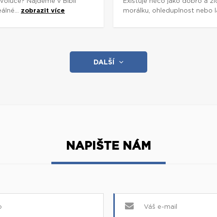
voluce? Najdeme v Bibli
Existuje něco jako dobro a zl
álné...
zobrazit více
morálku, ohleduplnost nebo lá
DALŠÍ
NAPIŠTE NÁM