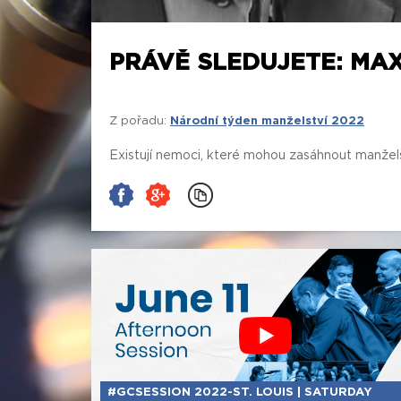
PRÁVĚ SLEDUJETE: MA
Z pořadu:
Národní týden manželství 2022
Existují nemoci, které mohou zasáhnout manžel
#GCSESSION 2022-ST. LOUIS | SATURDAY