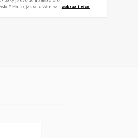
o? Jaký je evoluční základ pro
sku? Má to, jak se dívám na...
zobrazit více