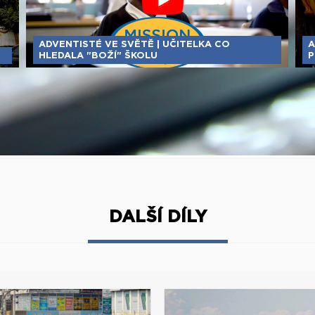
ADVENTISTÉ VE SVĚTĚ | UČITELKA CO
A
HLEDALA "BOŽÍ" ŠKOLU
P
DALŠÍ DÍLY