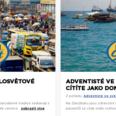
ELOSVĚTOVÉ
ADVENTISTÉ VE 
CÍTÍTE JAKO DO
Z pořadu:
Adventisté ve svě
arodávné tradice setkávají s
Na Zanzibaru jsou zdravotní
é vesnice...
zobrazit více
pacientů se však stále rozhodu