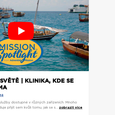
SVĚTĚ | KLINIKA, KDE SE
MA
tě
 služby dostupné v různých zařízeních. Mnoho
je přijít sem kvůli tomu, jak se s...
zobrazit více