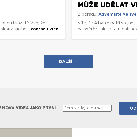
MŮŽE UDĚLAT V
Z pořadu:
Adventisté ve svě
mohou i kázat? Vím, že
Víte, že Albánie patří stejně
okouzlujícího...
zobrazit více
na světě? Jak se tam daří adv
DALŠÍ
 NOVÁ VIDEA JAKO PRVNÍ