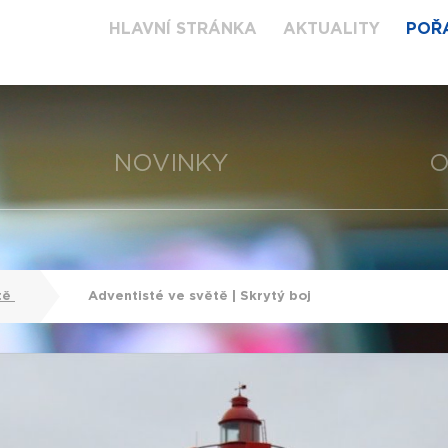
HLAVNÍ STRÁNKA
AKTUALITY
POŘ
NOVINKY
O
tě
Adventisté ve světě | Skrytý boj