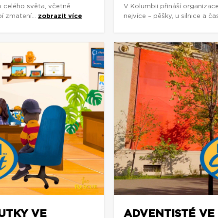
o celého světa, včetně
V Kolumbii přináší organizac
í zmatení...
zobrazit více
nejvíce – pěšky, u silnice a č
OUTKY VE
ADVENTISTÉ VE 