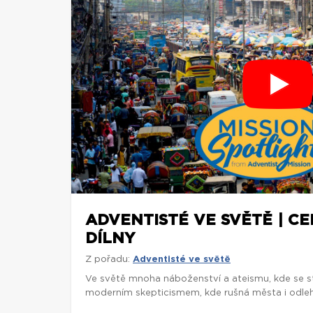
ADVENTISTÉ VE SVĚTĚ | C
DÍLNY
Z pořadu:
Adventisté ve světě
Ve světě mnoha náboženství a ateismu, kde se st
moderním skepticismem, kde rušná města i odlehl