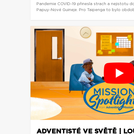
Pandemie COVID-19 přinesla strach a nejistotu d
Papuy-Nové Guineje. Pro Taipenga to bylo obdob
ADVENTISTÉ VE SVĚTĚ | L