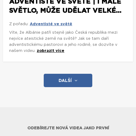
ADVENTISTÉ VE SVĚTĚ | I MALÉ
SVĚTLO, MŮŽE UDĚLAT VELKÉ...
Z pořadu:
Adventisté ve světě
Víte, že Albánie patří stejně jako Česká republika mezi
nejvíce ateistické země na světě? Jak se tam daří
adventistickému pastorovi a jeho rodině, se dozvíte v
našem videu.
zobrazit více
DALŠÍ
ODEBÍREJTE NOVÁ VIDEA JAKO PRVNÍ