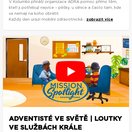
V Kolumbii přináší organizace ADRA pomoc přímo těm,
kteří ji potřebují nejvíce – pěšky, u silnice a často tam, kde
se nemají na koho obrátit.
Každý den urazí mobilní zdravotnická...
zobrazit více
ADVENTISTÉ VE SVĚTĚ | LOUTKY
VE SLUŽBÁCH KRÁLE