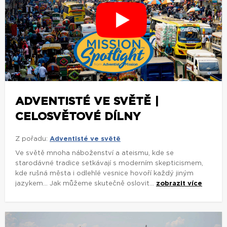
ADVENTISTÉ VE SVĚTĚ |
CELOSVĚTOVÉ DÍLNY
Z pořadu:
Adventisté ve světě
Ve světě mnoha náboženství a ateismu, kde se
starodávné tradice setkávají s moderním skepticismem,
kde rušná města i odlehlé vesnice hovoří každý jiným
jazykem... Jak můžeme skutečně oslovit...
zobrazit více