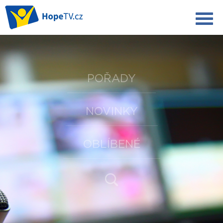
POŘADY
NOVINKY
OBLÍBENÉ