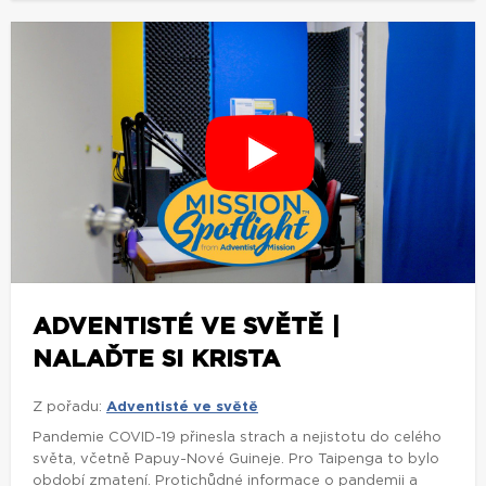
ADVENTISTÉ VE SVĚTĚ |
NALAĎTE SI KRISTA
Z pořadu:
Adventisté ve světě
Pandemie COVID-19 přinesla strach a nejistotu do celého
světa, včetně Papuy-Nové Guineje. Pro Taipenga to bylo
období zmatení. Protichůdné informace o pandemii a