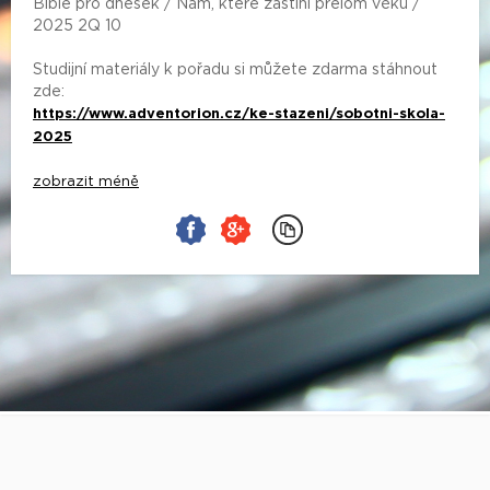
Bible pro dnešek / Nám, které zastihl přelom věků /
2025 2Q 10
Studijní materiály k pořadu si můžete zdarma stáhnout
zde:
https://www.adventorion.cz/ke-stazeni/sobotni-skola-
2025
zobrazit méně