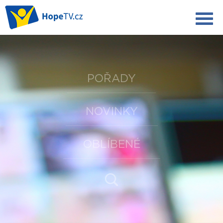
POŘADY
NOVINKY
OBLÍBENÉ