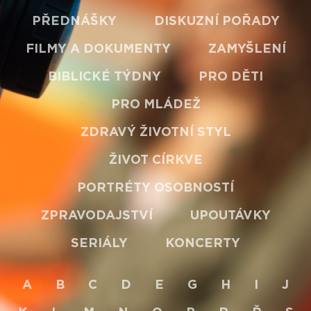
PŘEDNÁŠKY
DISKUZNÍ POŘADY
FILMY A DOKUMENTY
ZAMYŠLENÍ
BIBLICKÉ TÝDNY
PRO DĚTI
PRO MLÁDEŽ
ZDRAVÝ ŽIVOTNÍ STYL
ŽIVOT CÍRKVE
PORTRÉTY OSOBNOSTÍ
ZPRAVODAJSTVÍ
UPOUTÁVKY
SERIÁLY
KONCERTY
A
B
C
D
E
G
H
I
J