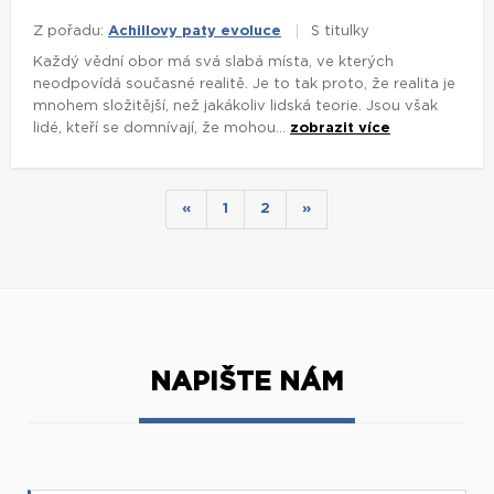
Z pořadu:
Achillovy paty evoluce
S titulky
Každý vědní obor má svá slabá místa, ve kterých
neodpovídá současné realitě. Je to tak proto, že realita je
mnohem složitější, než jakákoliv lidská teorie. Jsou však
lidé, kteří se domnívají, že mohou...
zobrazit více
«
1
2
»
NAPIŠTE NÁM