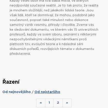
Každý vědní obor má svá slabá místa, ve kterých
neodpovídá současné realitě. Je to tak proto, že realita
je mnohem složitější, než jakákoliv lidská teorie. Jsou
však lidé, kteří se domnívají, že mohou, podobně jako
současnost, popsat také minulost nebo dokonce
samotný vznik vesmíru, přírody i člověka. Zveme vás
ke sledování dokumentu, ve kterém vás 15 univerzitních
profesorů, každý ve svém oboru, seznámí s některými
nezpochybnitelnými vědeckými námitkami proti
platnosti tzv. evoluční teorie a k následné sérii
diskuzních pořadů, rozvíjejících témata v dokumentu
představená.
Řazení
Od nejnovějšího
Od nejstaršího
/
«
1
2
»