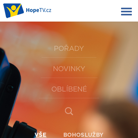
POŘADY
NOVINKY
OBLÍBENÉ
VŠE
BOHOSLUŽBY