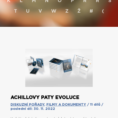
K
L
M
N
O
P
R
Ř
S
T
U
V
W
Z
Ž
#
(
ACHILLOVY PATY EVOLUCE
DISKUZNÍ POŘADY
,
FILMY A DOKUMENTY
/ 11 dílů /
poslední díl: 30. 11. 2022