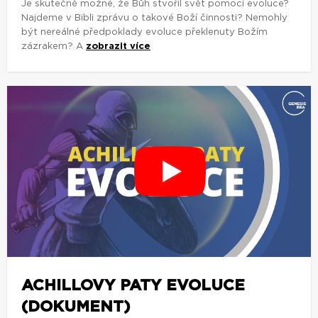
Je skutečně možné, že Bůh stvořil svět pomocí evoluce?
Najdeme v Bibli zprávu o takové Boží činnosti? Nemohly
být nereálné předpoklady evoluce překlenuty Božím
zázrakem? A
zobrazit více
ACHILLOVY PATY EVOLUCE
(DOKUMENT)