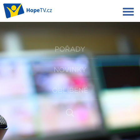
POŘADY
NOVINKY
OBLÍBENÉ