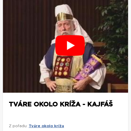
TVÁRE OKOLO KRÍŽA - KAJFÁŠ
Z pořadu:
Tváre okolo kríža