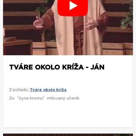
TVÁRE OKOLO KRÍŽA - JÁN
Z pořadu:
Tváre okolo kríža
Zo "Syna hromu" milovaný učeník