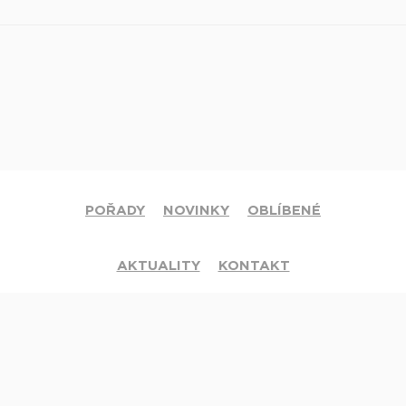
POŘADY
NOVINKY
OBLÍBENÉ
AKTUALITY
KONTAKT
© 2020 Církev adventistů s.d. Všechna práva vyhrazena.
Jsme členy mezinárodní sítě televizí
Hope Channel
. Své dotazy či