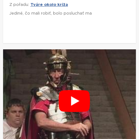
Z pořadu:
Tváre okolo kríža
Jediné, čo mali robiť, bolo posluchať ma