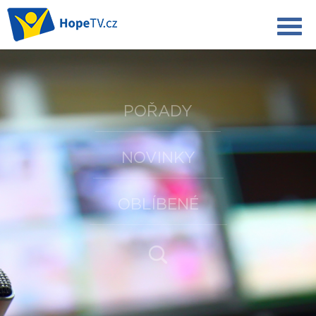
POŘADY
NOVINKY
OBLÍBENÉ