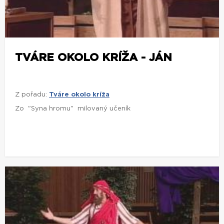
TVÁRE OKOLO KRÍŽA - JÁN
Z pořadu:
Tváre okolo kríža
Zo "Syna hromu" milovaný učeník