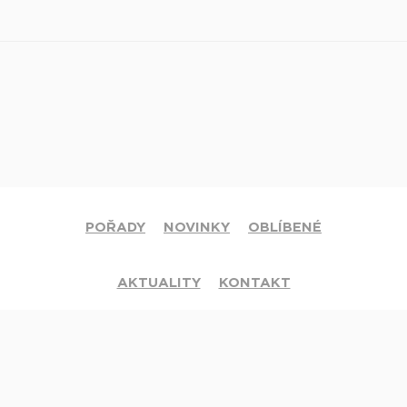
POŘADY
NOVINKY
OBLÍBENÉ
AKTUALITY
KONTAKT
© 2020 Církev adventistů s.d. Všechna práva vyhrazena.