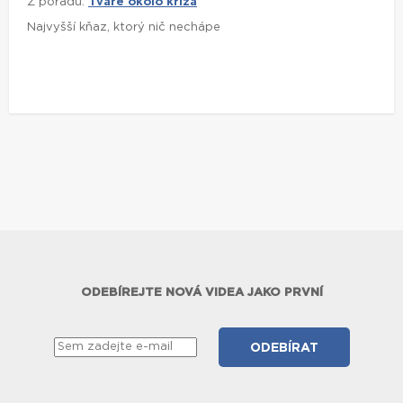
Z pořadu:
Tváre okolo kríža
Najvyšší kňaz, ktorý nič nechápe
ODEBÍREJTE NOVÁ VIDEA JAKO PRVNÍ