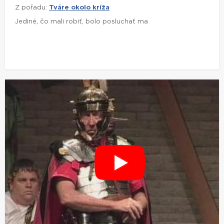
Z pořadu:
Tváre okolo kríža
Jediné, čo mali robiť, bolo posluchať ma