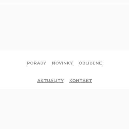
POŘADY
NOVINKY
OBLÍBENÉ
AKTUALITY
KONTAKT
© 2020 Církev adventistů s.d. Všechna práva vyhrazena.
Jsme členy mezinárodní sítě televizí
Hope Channel
. Své dotazy či