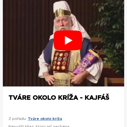
TVÁRE OKOLO KRÍŽA - KAJFÁŠ
Z pořadu:
Tváre okolo kríža
Najvyšší kňaz, ktorý nič nechápe