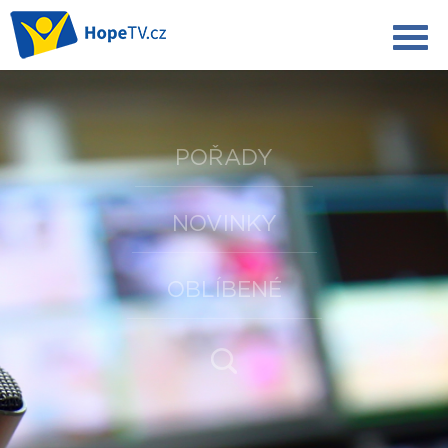
POŘADY
NOVINKY
OBLÍBENÉ