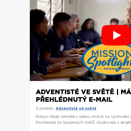
ADVENTISTÉ VE SVĚTĚ | M
PŘEHLÉDNUTÝ E-MAIL
Z pořadu:
Adventisté ve světě
Robyn nikdy neměla v plánu strávit ve východní Af
Pocházela ze Spojených států, studovala v Anglii 