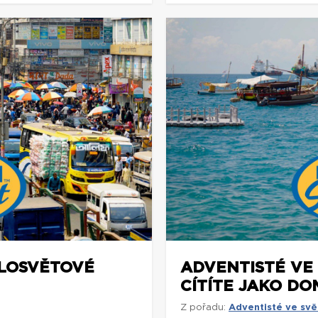
ELOSVĚTOVÉ
ADVENTISTÉ VE 
CÍTÍTE JAKO DO
Z pořadu:
Adventisté ve svě