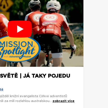
SVĚTĚ | JÁ TAKY POJEDU
tě
rojížděl knižní evangelista Církve adventistů
 za mílí rozlehlou australskou...
zobrazit více