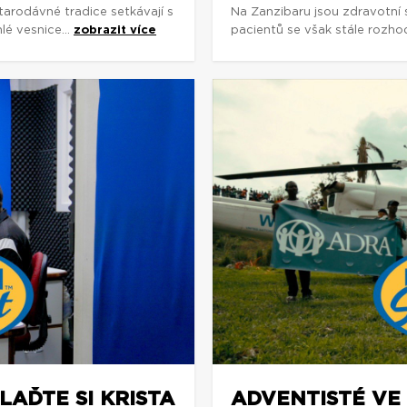
arodávné tradice setkávají s
Na Zanzibaru jsou zdravotní
é vesnice...
zobrazit více
pacientů se však stále rozhodu
LAĎTE SI KRISTA
ADVENTISTÉ VE