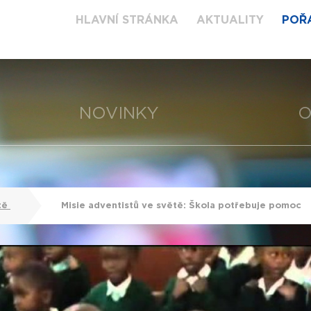
HLAVNÍ STRÁNKA
AKTUALITY
POŘ
NOVINKY
O
tě
Misie adventistů ve světě: Škola potřebuje pomoc