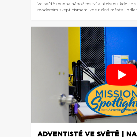
Ve světě mnoha náboženství a ateismu, kde se st
moderním skepticismem, kde rušná města i odlehl
ADVENTISTÉ VE SVĚTĚ | NA