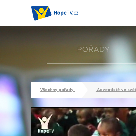
POŘADY
Všechny pořady
Adventisté ve svě