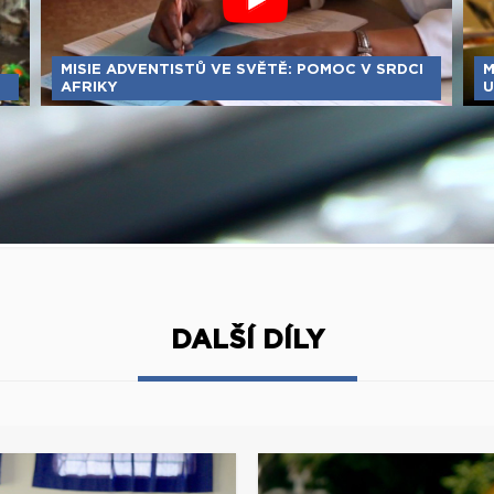
MISIE ADVENTISTŮ VE SVĚTĚ: POMOC V SRDCI
M
AFRIKY
U
DALŠÍ DÍLY