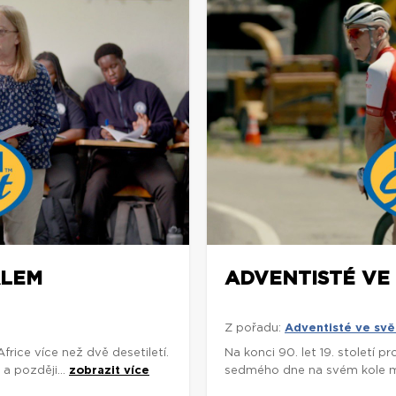
ÁLEM
ADVENTISTÉ VE 
Z pořadu:
Adventisté ve svě
rice více než dvě desetiletí.
Na konci 90. let 19. století p
a později...
zobrazit více
sedmého dne na svém kole míli