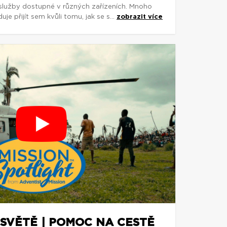
 služby dostupné v různých zařízeních. Mnoho
je přijít sem kvůli tomu, jak se s...
zobrazit více
 SVĚTĚ | POMOC NA CESTĚ