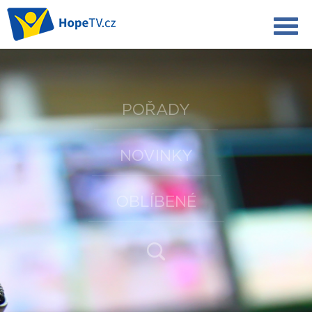
POŘADY
NOVINKY
OBLÍBENÉ