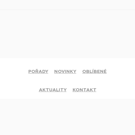
POŘADY
NOVINKY
OBLÍBENÉ
AKTUALITY
KONTAKT
© 2020 Církev adventistů s.d. Všechna práva vyhrazena.
Jsme členy mezinárodní sítě televizí
Hope Channel
. Své dotazy či