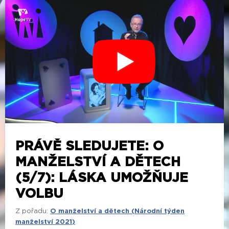
PRÁVĚ SLEDUJETE: O
MANŽELSTVÍ A DĚTECH
(5/7): LÁSKA UMOŽŇUJE
VOLBU
Z pořadu:
O manželství a dětech (Národní týden
manželství 2021)