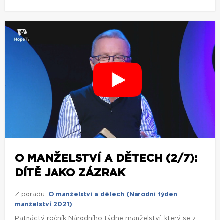
O MANŽELSTVÍ A DĚTECH (2/7):
DÍTĚ JAKO ZÁZRAK
Z pořadu:
O manželství a dětech (Národní týden
manželství 2021)
Patnáctý ročník Národního týdne manželství, který se v