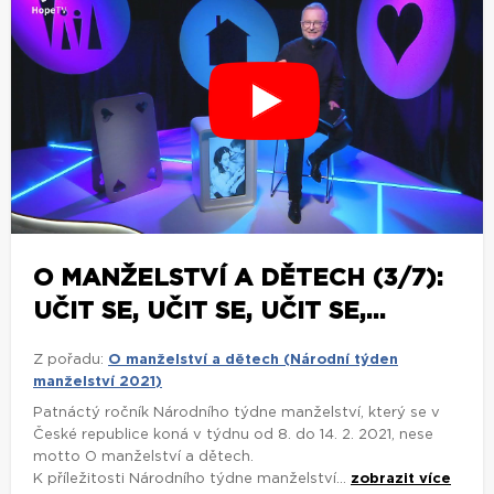
O MANŽELSTVÍ A DĚTECH (3/7):
UČIT SE, UČIT SE, UČIT SE,...
Z pořadu:
O manželství a dětech (Národní týden
manželství 2021)
Patnáctý ročník Národního týdne manželství, který se v
České republice koná v týdnu od 8. do 14. 2. 2021, nese
motto O manželství a dětech.
K příležitosti Národního týdne manželství...
zobrazit více