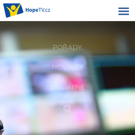
POŘADY
NOVINKY
OBLÍBENÉ