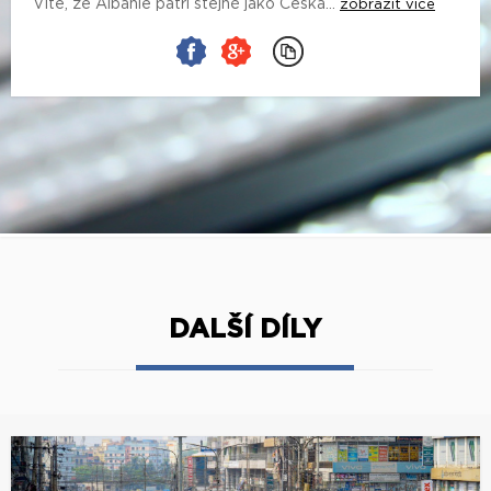
Víte, že Albánie patří stejně jako Česká...
zobrazit více
DALŠÍ DÍLY