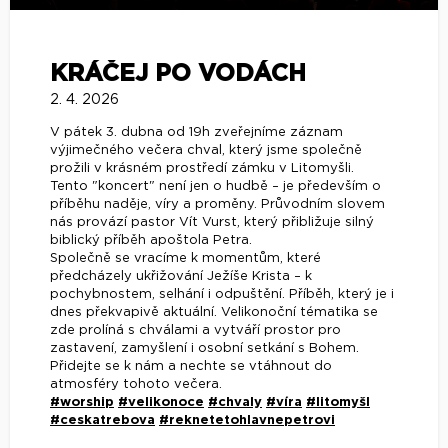
KRÁČEJ PO VODÁCH
2. 4. 2026
V pátek 3. dubna od 19h zveřejníme záznam
výjimečného večera chval, který jsme společně
prožili v krásném prostředí zámku v Litomyšli.
Tento "koncert" není jen o hudbě – je především o
příběhu naděje, víry a proměny. Průvodním slovem
nás provází pastor Vít Vurst, který přibližuje silný
biblický příběh apoštola Petra.
Společně se vracíme k momentům, které
předcházely ukřižování Ježíše Krista – k
pochybnostem, selhání i odpuštění. Příběh, který je i
dnes překvapivě aktuální. Velikonoční tématika se
zde prolíná s chválami a vytváří prostor pro
zastavení, zamyšlení i osobní setkání s Bohem.
Přidejte se k nám a nechte se vtáhnout do
atmosféry tohoto večera.
#worship
#velikonoce
#chvaly
#víra
#litomyšl
#ceskatrebova
#reknetetohlavnepetrovi