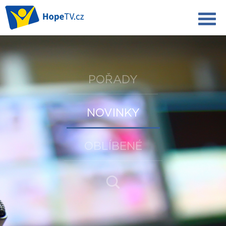
POŘADY
NOVINKY
OBLÍBENÉ