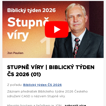
STUPNĚ VÍRY | BIBLICKÝ TÝDEN
ČS 2026 (01)
Z pořadu:
Biblický týden ČS 2026
Záznam přednášek Biblického týdne 2026 Českého
sdružení CASD s názvem Stupně víry.
Hlavním hostem a řečníkem je JON...
zobrazit více