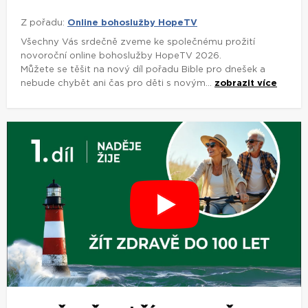
Z pořadu:
Online bohoslužby HopeTV
Všechny Vás srdečně zveme ke společnému prožití
novoroční online bohoslužby HopeTV 2026.
Můžete se těšit na nový díl pořadu Bible pro dnešek a
nebude chybět ani čas pro děti s novým...
zobrazit více