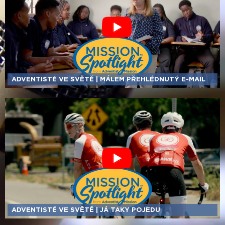
ADVENTISTÉ VE SVĚTĚ | MÁLEM PŘEHLÉDNUTÝ E-MAIL
ADVENTISTÉ VE SVĚTĚ | JÁ TAKY POJEDU