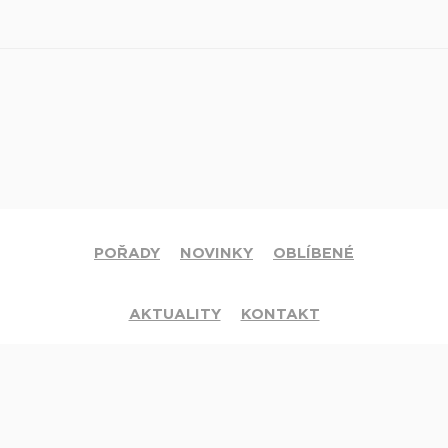
POŘADY
NOVINKY
OBLÍBENÉ
AKTUALITY
KONTAKT
© 2020 Církev adventistů s.d. Všechna práva vyhrazena.