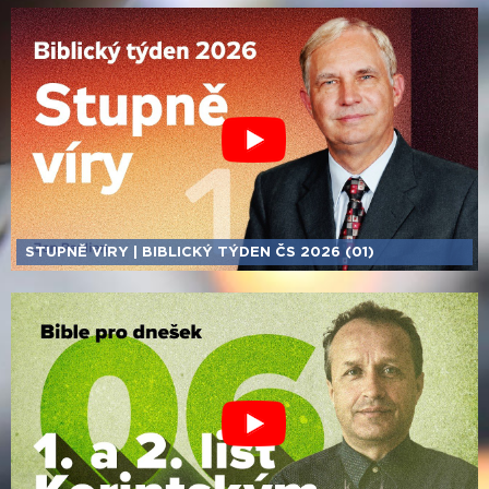
STUPNĚ VÍRY | BIBLICKÝ TÝDEN ČS 2026 (01)