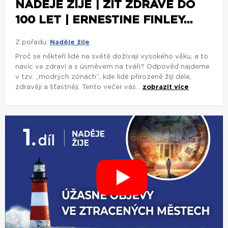
NADĚJE ŽIJE | ŽÍT ZDRAVĚ DO
100 LET | ERNESTINE FINLEY...
Z pořadu:
Naděje žije
Proč se někteří lidé na světě dožívají vysokého věku, a to
navíc ve zdraví a s úsměvem na tváři? Odpověď najdeme
v tzv. „modrých zónách“, kde lidé přirozeně žijí déle,
zdravěji a šťastněji. Tento večer vás...
zobrazit více