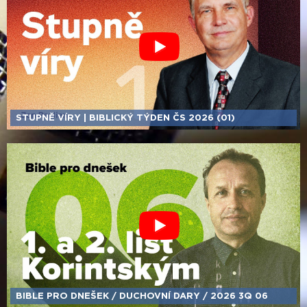
STUPNĚ VÍRY | BIBLICKÝ TÝDEN ČS 2026 (01)
BIBLE PRO DNEŠEK /​ DUCHOVNÍ DARY /​ 2026 3Q 06