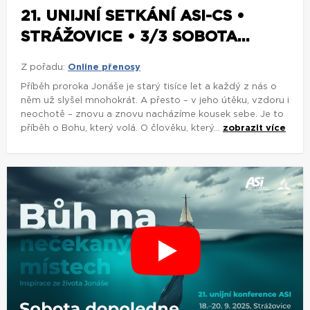
21. UNIJNÍ SETKÁNÍ ASI-CS •
STRÁŽOVICE • 3/3 SOBOTA...
Z pořadu:
Online přenosy
Příběh proroka Jonáše je starý tisíce let a každý z nás o
něm už slyšel mnohokrát. A přesto – v jeho útěku, vzdoru i
neochotě – znovu a znovu nacházíme kousek sebe. Je to
příběh o Bohu, který volá. O člověku, který...
zobrazit více