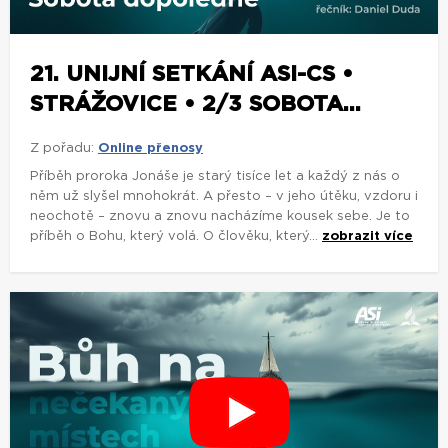
21. UNIJNÍ SETKÁNÍ ASI-CS •
STRÁŽOVICE • 2/3 SOBOTA...
Z pořadu:
Online přenosy
Příběh proroka Jonáše je starý tisíce let a každý z nás o
něm už slyšel mnohokrát. A přesto – v jeho útěku, vzdoru i
neochotě – znovu a znovu nacházíme kousek sebe. Je to
příběh o Bohu, který volá. O člověku, který...
zobrazit více