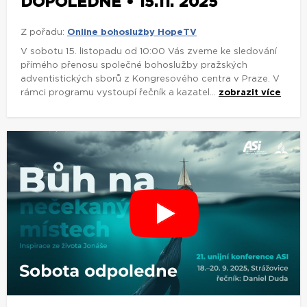
DOPOLEDNE • 15.11. 2025
Z pořadu:
Online bohoslužby HopeTV
V sobotu 15. listopadu od 10:00 Vás zveme ke sledování
přímého přenosu společné bohoslužby pražských
adventistických sborů z Kongresového centra v Praze. V
rámci programu vystoupí řečník a kazatel...
zobrazit více