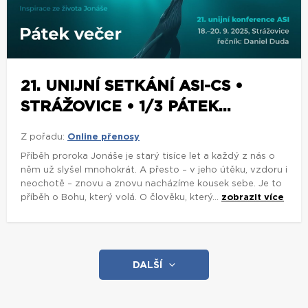
21. UNIJNÍ SETKÁNÍ ASI-CS •
STRÁŽOVICE • 1/3 PÁTEK...
Z pořadu:
Online přenosy
Příběh proroka Jonáše je starý tisíce let a každý z nás o
něm už slyšel mnohokrát. A přesto – v jeho útěku, vzdoru i
neochotě – znovu a znovu nacházíme kousek sebe. Je to
příběh o Bohu, který volá. O člověku, který...
zobrazit více
DALŠÍ