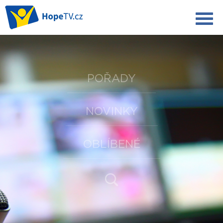
POŘADY
NOVINKY
OBLÍBENÉ