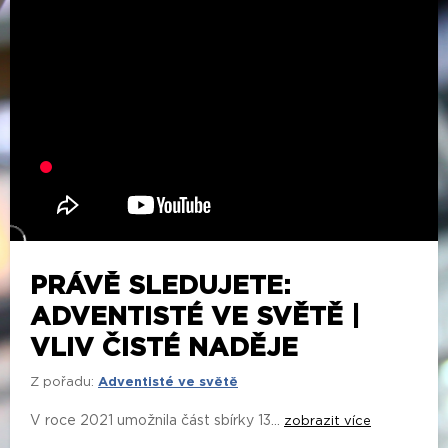
PRÁVĚ SLEDUJETE:
ADVENTISTÉ VE SVĚTĚ |
VLIV ČISTÉ NADĚJE
Z pořadu:
Adventisté ve světě
V roce 2021 umožnila část sbírky 13...
zobrazit více