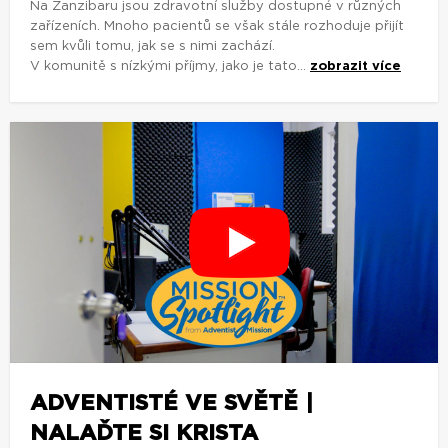
Na Zanzibaru jsou zdravotní služby dostupné v různých
zařízeních. Mnoho pacientů se však stále rozhoduje přijít
sem kvůli tomu, jak se s nimi zachází.
V komunitě s nízkými příjmy, jako je tato...
zobrazit více
ADVENTISTÉ VE SVĚTĚ |
NALAĎTE SI KRISTA