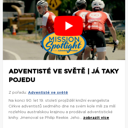
ADVENTISTÉ VE SVĚTĚ | JÁ TAKY
POJEDU
Z pořadu:
Adventisté ve světě
Na konci 90. let 19. století projížděl knižní evangelista
Církve adventistů sedmého dne na svém kole míli za mílí
rozlehlou australskou krajinou a prodával adventistické
knihy. Jmenoval se Philip Reekie. Jeho...
zobrazit více