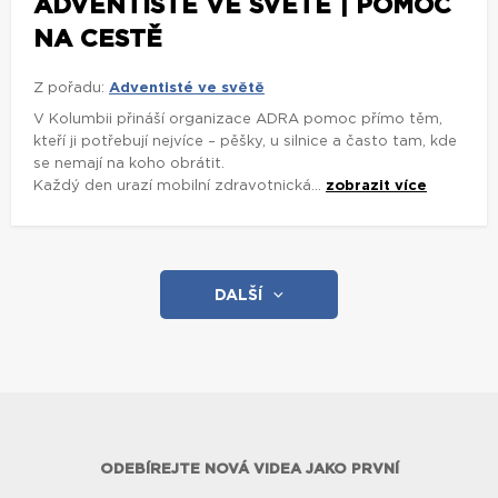
ADVENTISTÉ VE SVĚTĚ | POMOC
NA CESTĚ
Z pořadu:
Adventisté ve světě
V Kolumbii přináší organizace ADRA pomoc přímo těm,
kteří ji potřebují nejvíce – pěšky, u silnice a často tam, kde
se nemají na koho obrátit.
Každý den urazí mobilní zdravotnická...
zobrazit více
DALŠÍ
ODEBÍREJTE NOVÁ VIDEA JAKO PRVNÍ