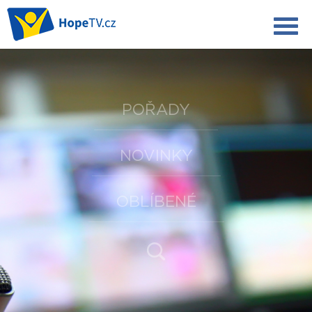
POŘADY
NOVINKY
OBLÍBENÉ