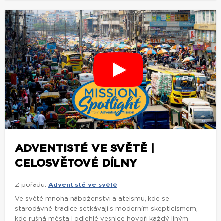
ADVENTISTÉ VE SVĚTĚ |
CELOSVĚTOVÉ DÍLNY
Z pořadu:
Adventisté ve světě
Ve světě mnoha náboženství a ateismu, kde se
starodávné tradice setkávají s moderním skepticismem,
kde rušná města i odlehlé vesnice hovoří každý jiným