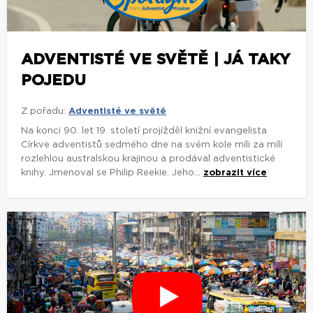
ADVENTISTÉ VE SVĚTĚ | JÁ TAKY
POJEDU
Z pořadu:
Adventisté ve světě
Na konci 90. let 19. století projížděl knižní evangelista
Církve adventistů sedmého dne na svém kole míli za mílí
rozlehlou australskou krajinou a prodával adventistické
knihy. Jmenoval se Philip Reekie. Jeho...
zobrazit více