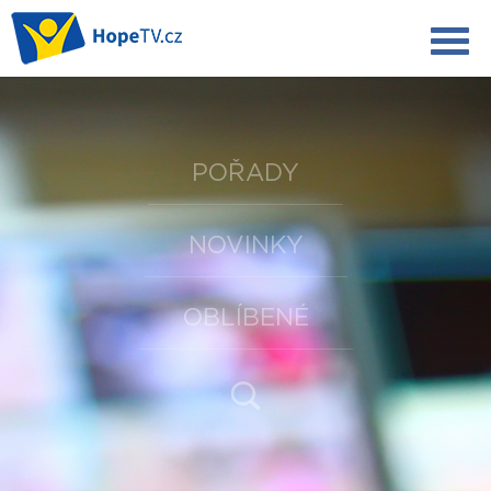
POŘADY
NOVINKY
OBLÍBENÉ