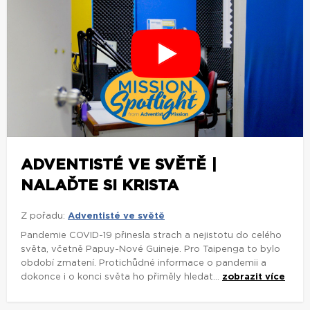
ADVENTISTÉ VE SVĚTĚ |
NALAĎTE SI KRISTA
Z pořadu:
Adventisté ve světě
Pandemie COVID-19 přinesla strach a nejistotu do celého
světa, včetně Papuy-Nové Guineje. Pro Taipenga to bylo
období zmatení. Protichůdné informace o pandemii a
dokonce i o konci světa ho přiměly hledat...
zobrazit více