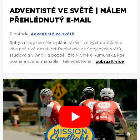
ADVENTISTÉ VE SVĚTĚ | MÁLEM
PŘEHLÉDNUTÝ E-MAIL
Z pořadu:
Adventisté ve světě
Robyn nikdy neměla v plánu strávit ve východní Africe
více než dvě desetiletí. Pocházela ze Spojených států,
studovala v Anglii a později žila v Číně a Rumunsku, kde
poznala svého manžela. I tak však Keňa...
zobrazit více