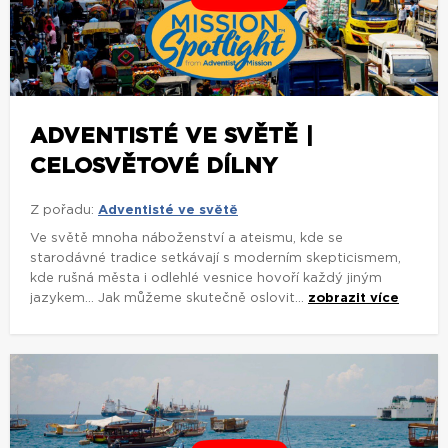
ADVENTISTÉ VE SVĚTĚ |
CELOSVĚTOVÉ DÍLNY
Z pořadu:
Adventisté ve světě
Ve světě mnoha náboženství a ateismu, kde se
starodávné tradice setkávají s moderním skepticismem,
kde rušná města i odlehlé vesnice hovoří každý jiným
jazykem... Jak můžeme skutečně oslovit...
zobrazit více