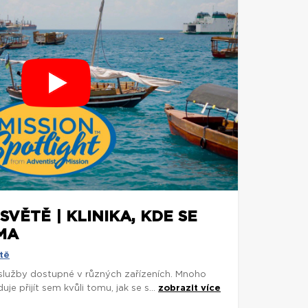
SVĚTĚ | KLINIKA, KDE SE
MA
tě
 služby dostupné v různých zařízeních. Mnoho
je přijít sem kvůli tomu, jak se s...
zobrazit více