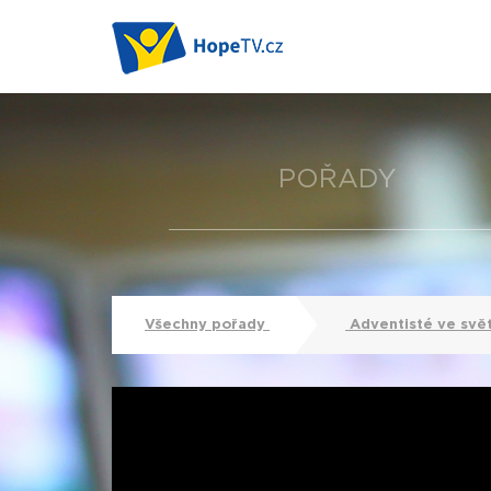
POŘADY
Všechny pořady
Adventisté ve svě