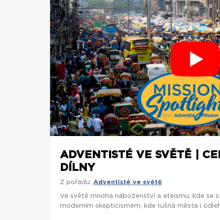
ADVENTISTÉ VE SVĚTĚ | C
DÍLNY
Z pořadu:
Adventisté ve světě
Ve světě mnoha náboženství a ateismu, kde se st
moderním skepticismem, kde rušná města i odlehl