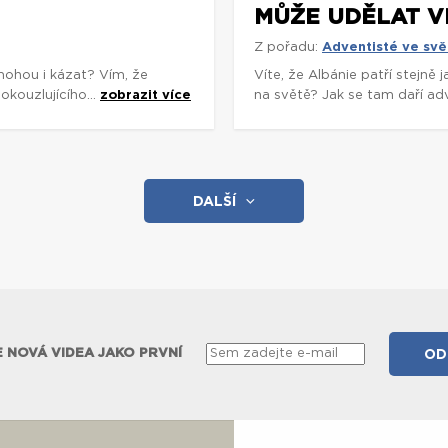
MŮŽE UDĚLAT V
Z pořadu:
Adventisté ve svě
mohou i kázat? Vím, že
Víte, že Albánie patří stejně
okouzlujícího...
zobrazit více
na světě? Jak se tam daří adv
DALŠÍ
 NOVÁ VIDEA JAKO PRVNÍ