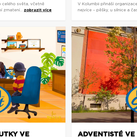
o celého světa, včetně
V Kolumbii přináší organizac
í zmatení...
zobrazit více
nejvíce – pěšky, u silnice a č
OUTKY VE
ADVENTISTÉ VE 