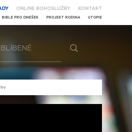
ADY
ONLINE BOHOSLUŽBY
KONTAKT
BIBLE PRO DNEŠEK
PROJEKT RODINA
UTOPIE
BLÍBENÉ
itby