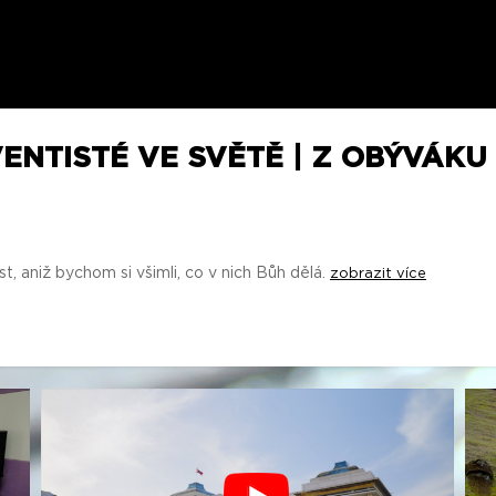
ENTISTÉ VE SVĚTĚ | Z OBÝVÁK
, aniž bychom si všimli, co v nich Bůh dělá.
zobrazit více