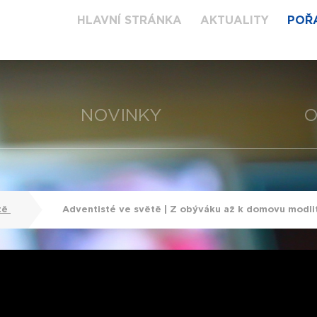
HLAVNÍ STRÁNKA
AKTUALITY
POŘ
NOVINKY
O
tě
Adventisté ve světě | Z obýváku až k domovu modl