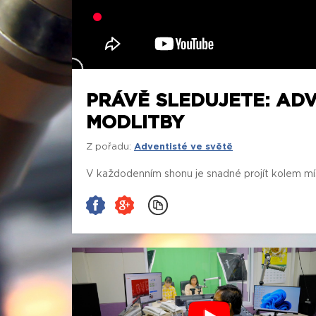
PRÁVĚ SLEDUJETE: ADV
MODLITBY
Z pořadu:
Adventisté ve světě
V každodenním shonu je snadné projít kolem míst