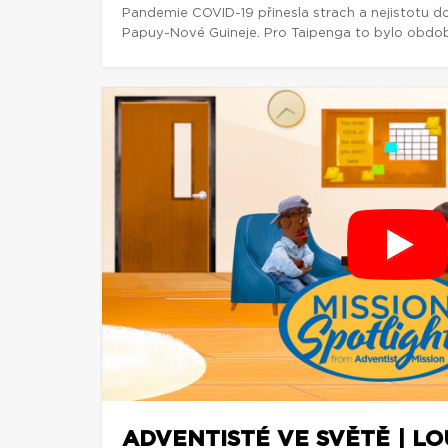
Pandemie COVID-19 přinesla strach a nejistotu d
Papuy-Nové Guineje. Pro Taipenga to bylo obdob
ADVENTISTÉ VE SVĚTĚ | L