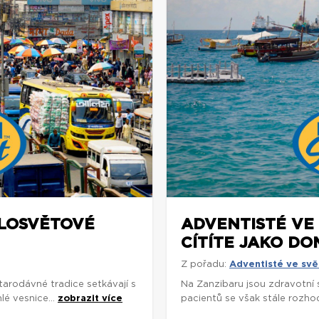
ELOSVĚTOVÉ
ADVENTISTÉ VE 
CÍTÍTE JAKO DO
Z pořadu:
Adventisté ve svě
arodávné tradice setkávají s
Na Zanzibaru jsou zdravotní
é vesnice...
zobrazit více
pacientů se však stále rozhodu