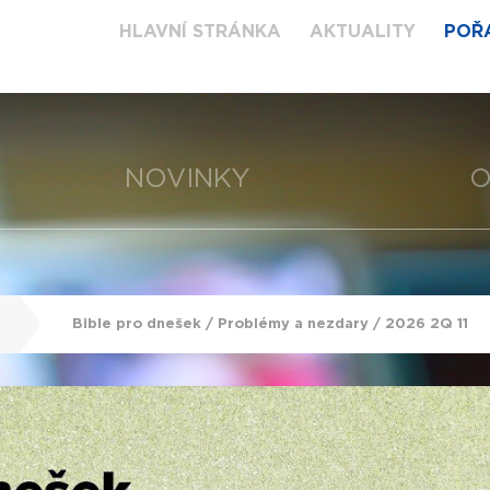
HLAVNÍ STRÁNKA
AKTUALITY
POŘ
NOVINKY
O
Bible pro dnešek / Problémy a nezdary / 2026 2Q 11