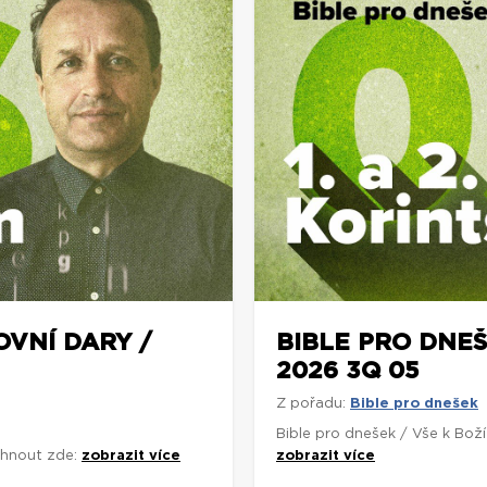
OVNÍ DARY /
BIBLE PRO DNEŠ
2026 3Q 05
Z pořadu:
Bible pro dnešek
Bible pro dnešek / Vše k Bož
áhnout zde:
zobrazit více
zobrazit více