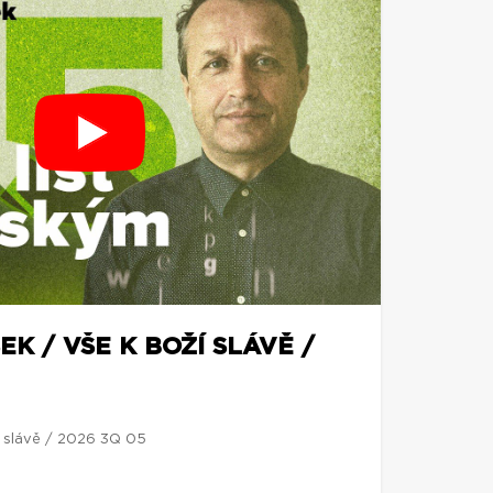
EK / VŠE K BOŽÍ SLÁVĚ /
í slávě / 2026 3Q 05