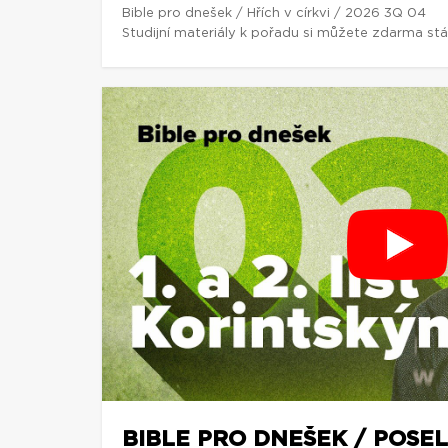
Bible pro dnešek / Hřích v církvi / 2026 3Q 04
Studijní materiály k pořadu si můžete zdarma st
BIBLE PRO DNEŠEK / POSEL