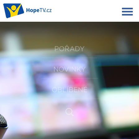
POŘADY
NOVINKY
OBLÍBENÉ