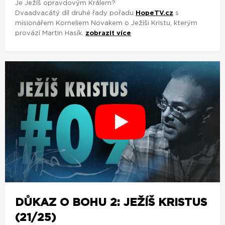
Je Ježíš opravdovým Králem?
Dvaadvacátý díl druhé řady pořadu
HopeTV.cz
s
misionářem Korneliem Novakem o Ježíši Kristu, kterým
provází Martin Hasík.
zobrazit více
DŮKAZ O BOHU 2: JEŽÍŠ KRISTUS
(21/25)