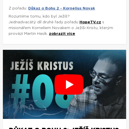
Z pořadu:
Důkaz o Bohu 2 - Kornelius Novak
Rozumíme tomu, kdo byl Ježíš?
Jednadvacátý díl druhé řady pořadu
HopeTV.cz
s
misionářem Korneliem Novakem o Ježíši Kristu, kterým
provází Martin Hasík.
zobrazit více