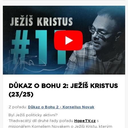
DŮKAZ O BOHU 2: JEŽÍŠ KRISTUS
(23/25)
Z pořadu:
Důkaz o Bohu 2 - Kornelius Novak
Byl Ježíš politicky aktivní?
Třiadvacátý díl druhé řady pořadu
HopeTV.cz
s
misionářem Korneliem Novakem o Ježíši Kristu, kterým