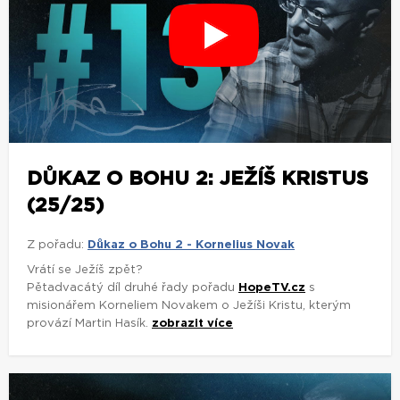
DŮKAZ O BOHU 2: JEŽÍŠ KRISTUS
(25/25)
Z pořadu:
Důkaz o Bohu 2 - Kornelius Novak
Vrátí se Ježíš zpět?
Pětadvacátý díl druhé řady pořadu
HopeTV.cz
s
misionářem Korneliem Novakem o Ježíši Kristu, kterým
provází Martin Hasík.
zobrazit více