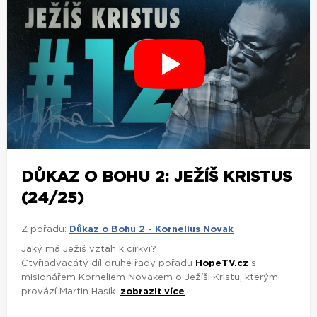
DŮKAZ O BOHU 2: JEŽÍŠ KRISTUS
(24/25)
Z pořadu:
Důkaz o Bohu 2 - Kornelius Novak
Jaký má Ježíš vztah k církvi?
Čtyřiadvacátý díl druhé řady pořadu
HopeTV.cz
s
misionářem Korneliem Novakem o Ježíši Kristu, kterým
provází Martin Hasík.
zobrazit více