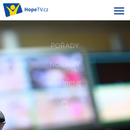
POŘADY
NOVINKY
OBLÍBENÉ