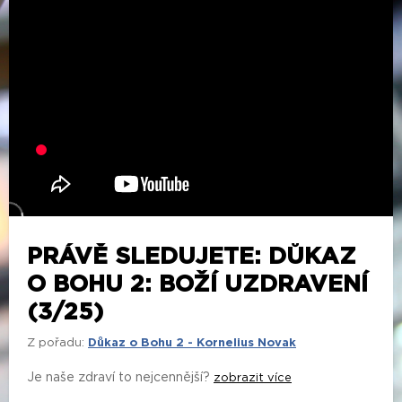
PRÁVĚ SLEDUJETE: DŮKAZ
O BOHU 2: BOŽÍ UZDRAVENÍ
(3/25)
Z pořadu:
Důkaz o Bohu 2 - Kornelius Novak
Je naše zdraví to nejcennější?
zobrazit více