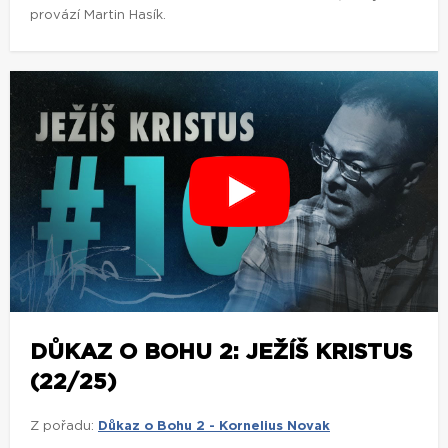
provází Martin Hasík.
DŮKAZ O BOHU 2: JEŽÍŠ KRISTUS
(22/25)
Z pořadu:
Důkaz o Bohu 2 - Kornelius Novak