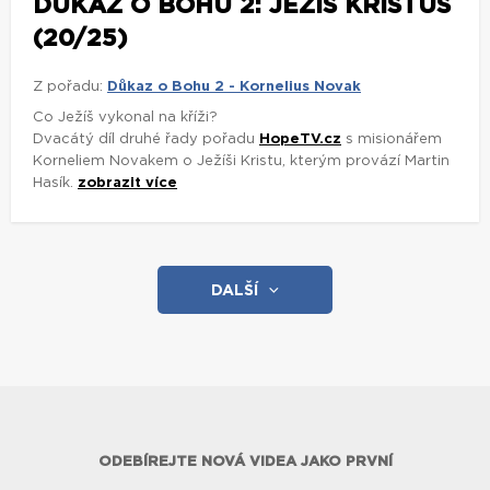
DŮKAZ O BOHU 2: JEŽÍŠ KRISTUS
(20/25)
Z pořadu:
Důkaz o Bohu 2 - Kornelius Novak
Co Ježíš vykonal na kříži?
Dvacátý díl druhé řady pořadu
HopeTV.cz
s misionářem
Korneliem Novakem o Ježíši Kristu, kterým provází Martin
Hasík.
zobrazit více
DALŠÍ
ODEBÍREJTE NOVÁ VIDEA JAKO PRVNÍ