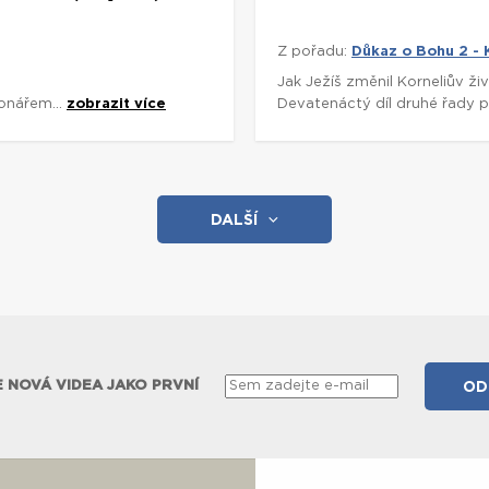
Z pořadu:
Důkaz o Bohu 2 - 
Jak Ježíš změnil Korneliův ži
onářem...
zobrazit více
Devatenáctý díl druhé řady 
DALŠÍ
 NOVÁ VIDEA JAKO PRVNÍ