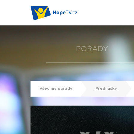
POŘADY
Všechny pořady
Přednášky