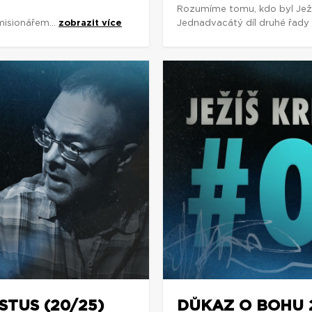
Rozumíme tomu, kdo byl Jež
isionářem...
zobrazit více
Jednadvacátý díl druhé řad
STUS (20/25)
DŮKAZ O BOHU 2: