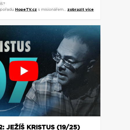
íš?
y pořadu
HopeTV.cz
s misionářem...
zobrazit více
 JEŽÍŠ KRISTUS (19/25)