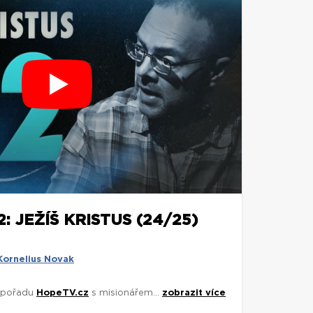
 JEŽÍŠ KRISTUS (24/25)
Kornelius Novak
y pořadu
HopeTV.cz
s misionářem...
zobrazit více