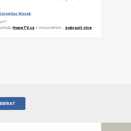
Kornelius Novak
vot?
pořadu
HopeTV.cz
s misionářem...
zobrazit více