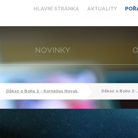
HLAVNÍ STRÁNKA
AKTUALITY
POŘ
NOVINKY
O
Důkaz o Bohu 2 - Kornelius Novak
Důkaz o Bohu 2: J