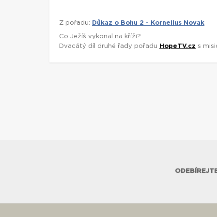
Z pořadu:
Důkaz o Bohu 2 - Kornelius Novak
Co Ježíš vykonal na kříži?
Dvacátý díl druhé řady pořadu
HopeTV.cz
s misi
ODEBÍREJTE