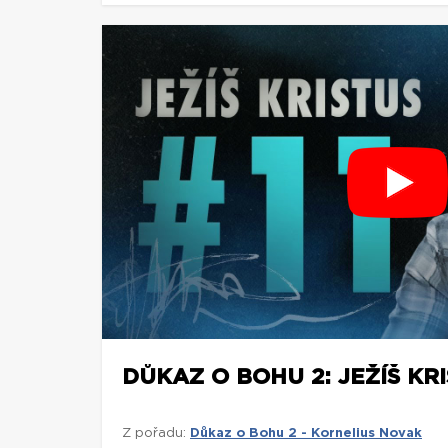
DŮKAZ O BOHU 2: JEŽÍŠ KRI
Z pořadu:
Důkaz o Bohu 2 - Kornelius Novak