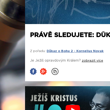
PRÁVĚ SLEDUJETE: DŮKA
Z pořadu:
Důkaz o Bohu 2 - Kornelius Novak
Je Ježíš opravdovým Králem?
zobrazit více