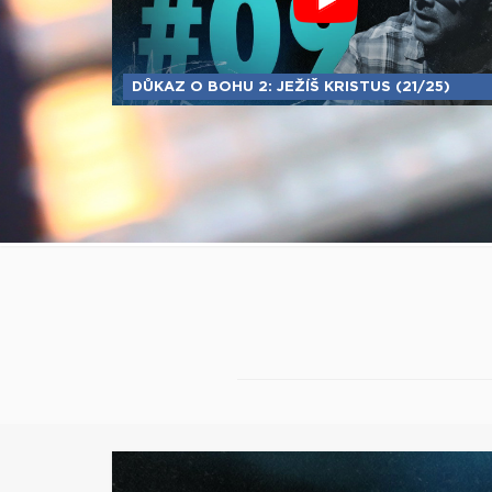
DŮKAZ O BOHU 2: JEŽÍŠ KRISTUS (21/25)