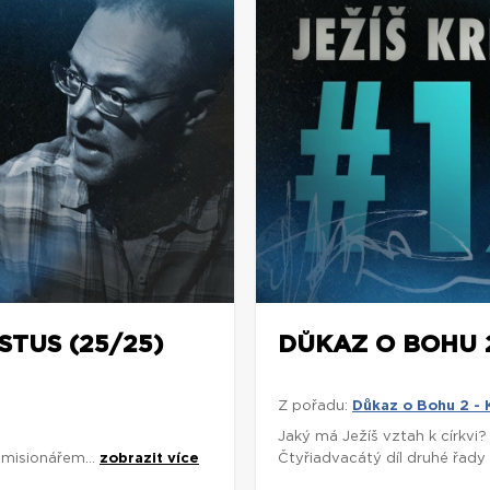
STUS (25/25)
DŮKAZ O BOHU 2:
Z pořadu:
Důkaz o Bohu 2 - 
Jaký má Ježíš vztah k církvi?
misionářem...
zobrazit více
Čtyřiadvacátý díl druhé řad