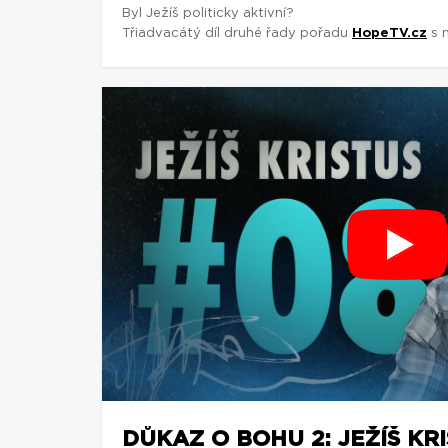
Byl Ježíš politicky aktivní?
Třiadvacátý díl druhé řady pořadu
HopeTV.cz
s m
DŮKAZ O BOHU 2: JEŽÍŠ KRI