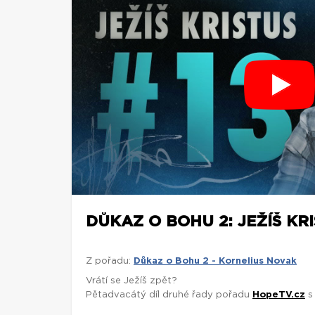
DŮKAZ O BOHU 2: JEŽÍŠ KRI
Z pořadu:
Důkaz o Bohu 2 - Kornelius Novak
Vrátí se Ježíš zpět?
Pětadvacátý díl druhé řady pořadu
HopeTV.cz
s 