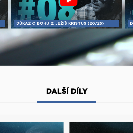
DŮKAZ O BOHU 2: JEŽÍŠ KRISTUS (20/25)
D
DALŠÍ DÍLY