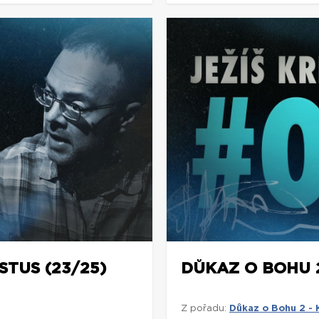
STUS (23/25)
DŮKAZ O BOHU 2:
Z pořadu:
Důkaz o Bohu 2 - 