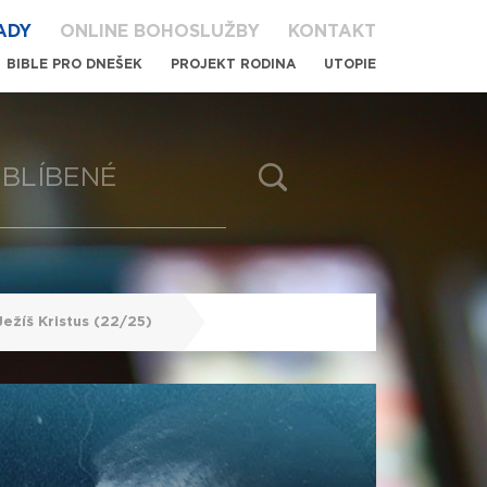
ADY
ONLINE BOHOSLUŽBY
KONTAKT
BIBLE PRO DNEŠEK
PROJEKT RODINA
UTOPIE
BLÍBENÉ
ežíš Kristus (22/25)