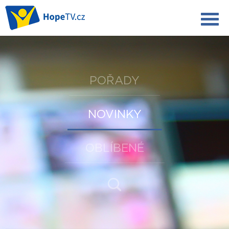
POŘADY
NOVINKY
OBLÍBENÉ