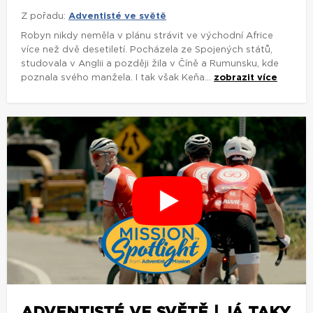
Z pořadu:
Adventisté ve světě
Robyn nikdy neměla v plánu strávit ve východní Africe
více než dvě desetiletí. Pocházela ze Spojených států,
studovala v Anglii a později žila v Číně a Rumunsku, kde
poznala svého manžela. I tak však Keňa...
zobrazit více
ADVENTISTÉ VE SVĚTĚ | JÁ TAKY