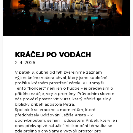
KRÁČEJ PO VODÁCH
2. 4. 2026
V pátek 3. dubna od 19h zveřejníme záznam
výjimečného večera chval, který jsme společně
prožili v krásném prostředí zámku v Litomyšli.
Tento "koncert" není jen o hudbě – je především o
příběhu naděje, víry a proměny. Průvodním slovem
nás provází pastor Vít Vurst, který přibližuje silný
biblický příběh apoštola Petra.
Společně se vracíme k momentům, které
předcházely ukřižování Ježíše Krista – k
pochybnostem, selhání i odpuštění. Příběh, který je i
dnes překvapivě aktuální. Velikonoční tématika se
zde prolíná s chválami a vytváří prostor pro