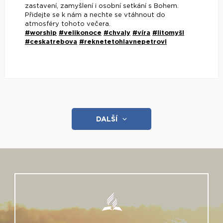
zastavení, zamyšlení i osobní setkání s Bohem.
Přidejte se k nám a nechte se vtáhnout do
atmosféry tohoto večera.
#worship
#velikonoce
#chvaly
#víra
#litomyšl
#ceskatrebova
#reknetetohlavnepetrovi
DALŠÍ