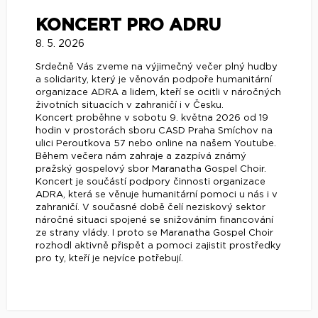
KONCERT PRO ADRU
8. 5. 2026
Srdečně Vás zveme na výjimečný večer plný hudby
a solidarity, který je věnován podpoře humanitární
organizace ADRA a lidem, kteří se ocitli v náročných
životních situacích v zahraničí i v Česku.
Koncert proběhne v sobotu 9. května 2026 od 19
hodin v prostorách sboru CASD Praha Smíchov na
ulici Peroutkova 57 nebo online na našem Youtube.
Během večera nám zahraje a zazpívá známý
pražský gospelový sbor Maranatha Gospel Choir.
Koncert je součástí podpory činnosti organizace
ADRA, která se věnuje humanitární pomoci u nás i v
zahraničí. V současné době čelí neziskový sektor
náročné situaci spojené se snižováním financování
ze strany vlády. I proto se Maranatha Gospel Choir
rozhodl aktivně přispět a pomoci zajistit prostředky
pro ty, kteří je nejvíce potřebují.