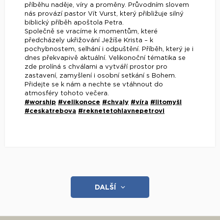
příběhu naděje, víry a proměny. Průvodním slovem
nás provází pastor Vít Vurst, který přibližuje silný
biblický příběh apoštola Petra.
Společně se vracíme k momentům, které
předcházely ukřižování Ježíše Krista – k
pochybnostem, selhání i odpuštění. Příběh, který je i
dnes překvapivě aktuální. Velikonoční tématika se
zde prolíná s chválami a vytváří prostor pro
zastavení, zamyšlení i osobní setkání s Bohem.
Přidejte se k nám a nechte se vtáhnout do
atmosféry tohoto večera.
#worship
#velikonoce
#chvaly
#víra
#litomyšl
#ceskatrebova
#reknetetohlavnepetrovi
DALŠÍ