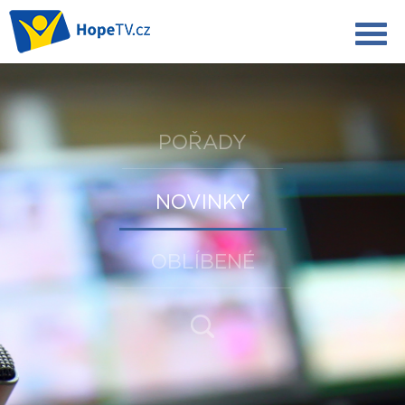
POŘADY
NOVINKY
OBLÍBENÉ