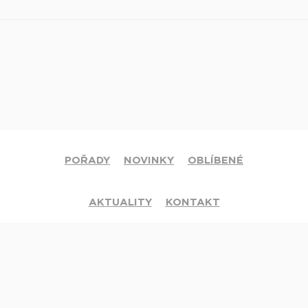
POŘADY
NOVINKY
OBLÍBENÉ
AKTUALITY
KONTAKT
© 2020 Církev adventistů s.d. Všechna práva vyhrazena.
Jsme členy mezinárodní sítě televizí
Hope Channel
. Své dotazy či