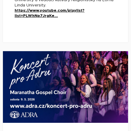
University a vedoucí katedry religionistiky na Loma
Linda University.
https://www.youtube.com/playlist?
list=PLWhNp7JrgKe...