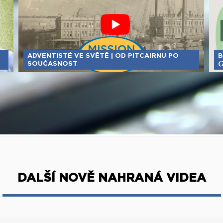
ADVENTISTÉ VE SVĚTĚ | OD PITCAIRNU PO
B
SOUČASNOST
(
DALŠÍ NOVĚ NAHRANÁ VIDEA