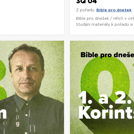
3Q 04
Z pořadu:
Bible pro dnešek
5
Bible pro dnešek / Hřích v cí
Studijní materiály k pořadu 