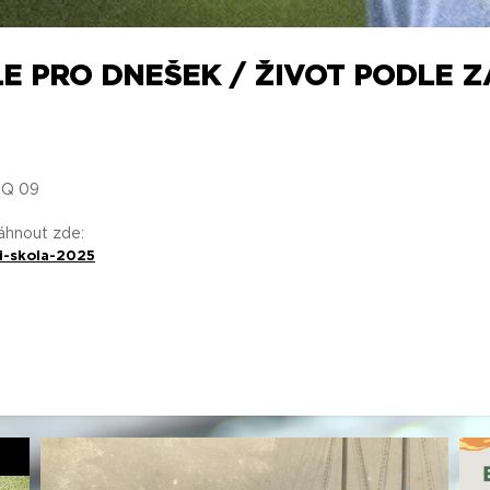
LE PRO DNEŠEK / ŽIVOT PODLE Z
3Q 09
táhnout zde:
i-skola-2025