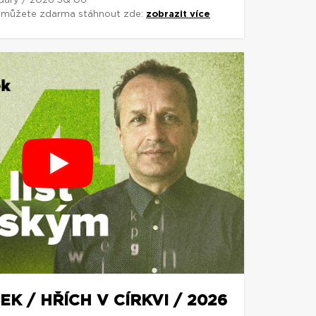
 dary / 2026 3Q 06
si můžete zdarma stáhnout zde:
zobrazit více
K / HŘÍCH V CÍRKVI / 2026