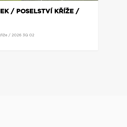
EK / POSELSTVÍ KŘÍŽE /
 kříže / 2026 3Q 02