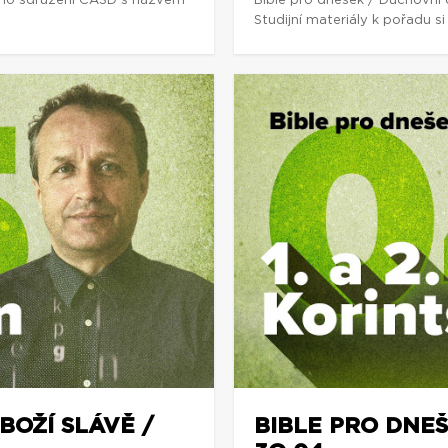
ho sdružení CASD s názvem
Bible pro dnešek / Duchovní
Studijní materiály k pořadu 
BOŽÍ SLÁVĚ /
BIBLE PRO DNEŠE