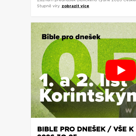
Záznam přednášek Biblického týdne 2026 České
Stupně víry.
zobrazit více
BIBLE PRO DNEŠEK / VŠE K 