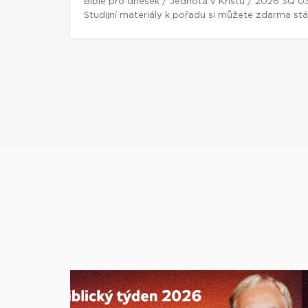
Bible pro dnešek / Jednota v Kristu / 2026 3Q 0
Studijní materiály k pořadu si můžete zdarma st