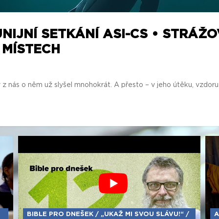
UNIJNÍ SETKÁNÍ ASI-CS • STRÁŽO
 MÍSTECH
ý z nás o něm už slyšel mnohokrát. A přesto – v jeho útěku, vzdoru
BIBLE PRO DNEŠEK / „UKAŽ MI SVOU SLÁVU!“ /
A