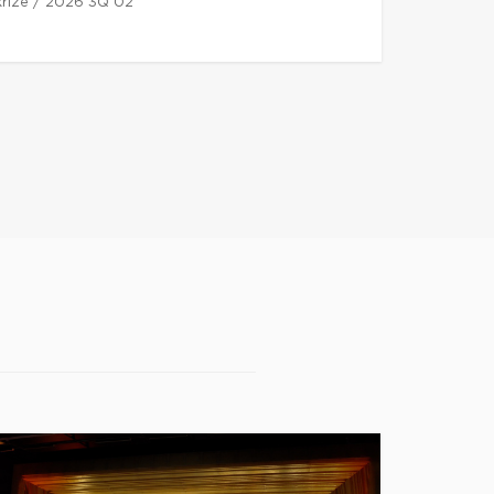
 kříže / 2026 3Q 02