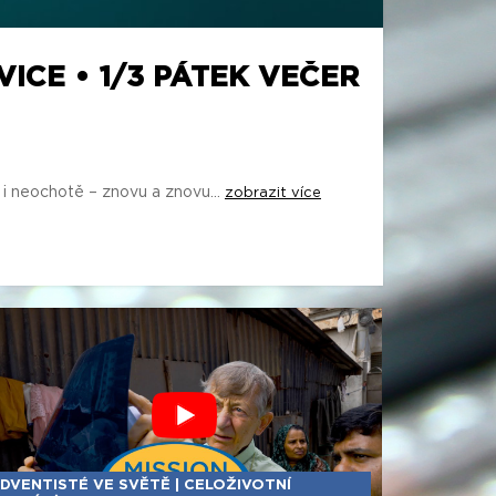
VICE • 1/3 PÁTEK VEČER
 i neochotě – znovu a znovu...
zobrazit více
DVENTISTÉ VE SVĚTĚ | CELOŽIVOTNÍ