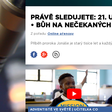
PRÁVĚ SLEDUJETE: 21. 
• BŮH NA NEČEKANÝCH
Z pořadu:
Online přenosy
Příběh proroka Jonáše je starý tisíce let a každ
ADVENTISTÉ VE SVĚTĚ | UČITELKA CO