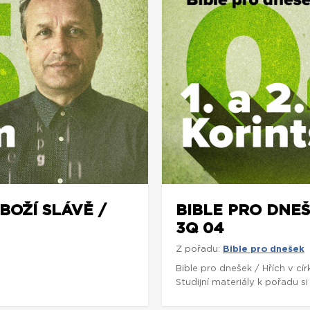
BOŽÍ SLÁVĚ /
BIBLE PRO DNEŠE
3Q 04
Z pořadu:
Bible pro dnešek
5
Bible pro dnešek / Hřích v cí
Studijní materiály k pořadu 