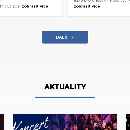
3
Bible pro dnešek / Poselství
áhnout zde:
zobrazit více
zobrazit více
DALŠÍ
AKTUALITY