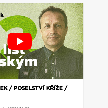
EK / POSELSTVÍ KŘÍŽE /