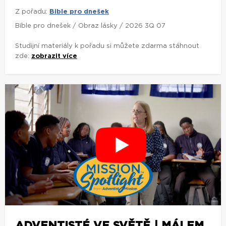
Z pořadu:
Bible pro dnešek
Bible pro dnešek / Obraz lásky / 2026 3Q 07
Studijní materiály k pořadu si můžete zdarma stáhnout
zde:
zobrazit více
ADVENTISTÉ VE SVĚTĚ | MÁLEM