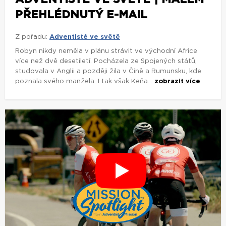
PŘEHLÉDNUTÝ E-MAIL
Z pořadu:
Adventisté ve světě
Robyn nikdy neměla v plánu strávit ve východní Africe
více než dvě desetiletí. Pocházela ze Spojených států,
studovala v Anglii a později žila v Číně a Rumunsku, kde
poznala svého manžela. I tak však Keňa...
zobrazit více