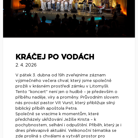
KRÁČEJ PO VODÁCH
2. 4. 2026
V pátek 3. dubna od 19h zveřejníme záznam
výjimečného večera chval, který jsme společně
prožili v krásném prostředí zámku v Litomyšli.
Tento "koncert" není jen o hudbě – je především o
příběhu naděje, víry a proměny. Průvodním slovem
nás provází pastor Vít Vurst, který přibližuje silný
biblický příběh apoštola Petra.
Společně se vracíme k momentům, které
předcházely ukřižování Ježíše Krista – k
pochybnostem, selhání i odpuštění. Příběh, který je i
dnes překvapivě aktuální. Velikonoční tématika se
zde prolíná s chválami a vytváří prostor pro