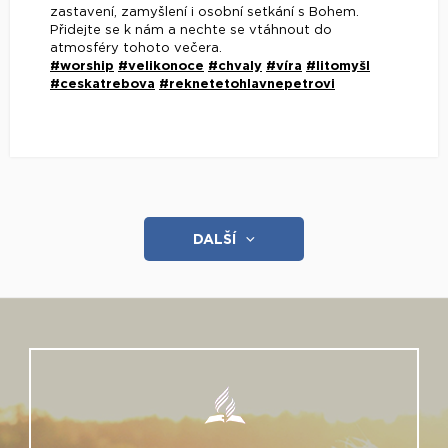
zastavení, zamyšlení i osobní setkání s Bohem.
Přidejte se k nám a nechte se vtáhnout do
atmosféry tohoto večera.
#worship
#velikonoce
#chvaly
#víra
#litomyšl
#ceskatrebova
#reknetetohlavnepetrovi
DALŠÍ