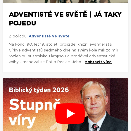
ADVENTISTÉ VE SVĚTĚ | JÁ TAKY
POJEDU
Z pořadu:
Adventisté ve světě
Na konci 90. let 19. století projížděl knižní evangelista
Církve adventistů sedmého dne na svém kole míli za mílí
rozlehlou australskou krajinou a prodával adventistické
knihy. Jmenoval se Philip Reekie. Jeho...
zobrazit více