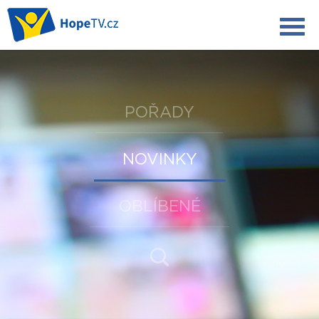
POŘADY
NOVINKY
OBLÍBENÉ