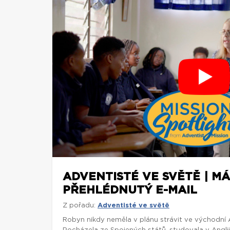
ADVENTISTÉ VE SVĚTĚ | M
PŘEHLÉDNUTÝ E-MAIL
Z pořadu:
Adventisté ve světě
Robyn nikdy neměla v plánu strávit ve východní Af