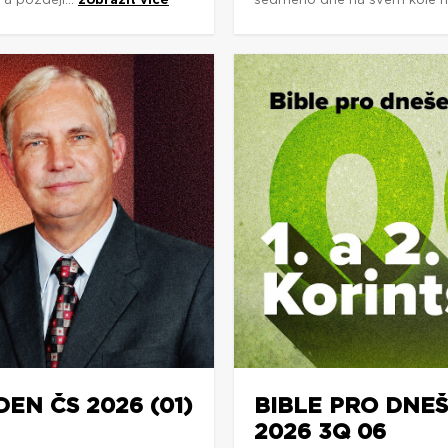
a později...
zobrazit více
sedmého dne na svém kole míli
DEN ČS 2026 (01)
BIBLE PRO DNEŠ
2026 3Q 06