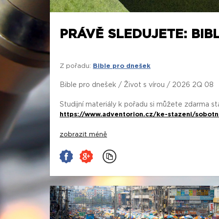
PRÁVĚ SLEDUJETE: BIBL
Z pořadu:
Bible pro dnešek
Bible pro dnešek / Život s vírou / 2026 2Q 08
Studijní materiály k pořadu si můžete zdarma s
https://www.adventorion.cz/ke-stazeni/sobotn
zobrazit méně