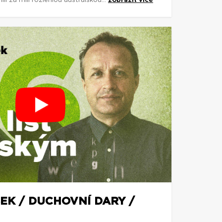
 za mílí rozlehlou australskou...
zobrazit více
EK / DUCHOVNÍ DARY /