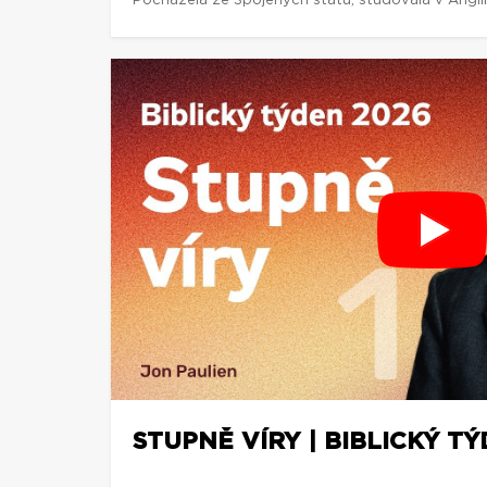
Pocházela ze Spojených států, studovala v Anglii 
STUPNĚ VÍRY | BIBLICKÝ TÝ