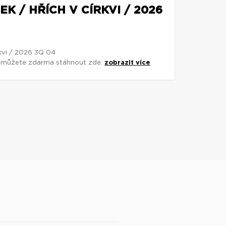
K / HŘÍCH V CÍRKVI / 2026
rkvi / 2026 3Q 04
si můžete zdarma stáhnout zde:
zobrazit více