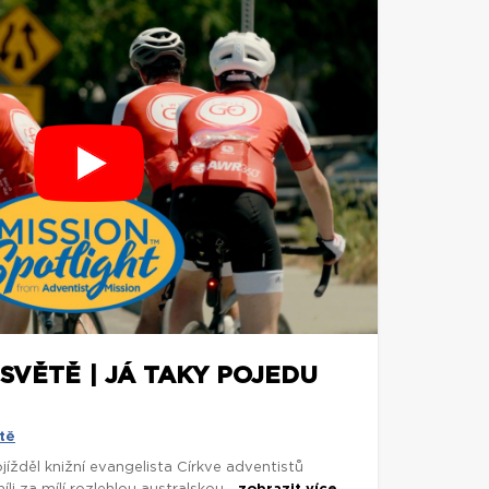
SVĚTĚ | JÁ TAKY POJEDU
tě
rojížděl knižní evangelista Církve adventistů