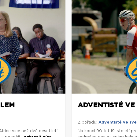
ÁLEM
ADVENTISTÉ VE 
Z pořadu:
Adventisté ve svě
rice více než dvě desetiletí.
Na konci 90. let 19. století p