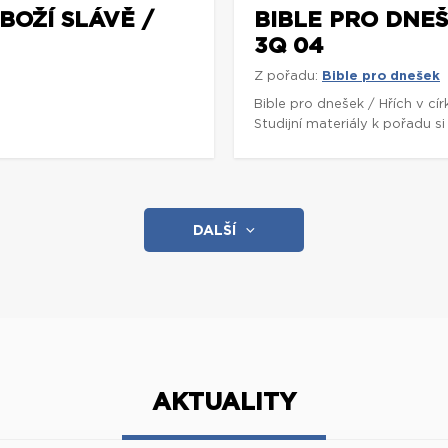
BOŽÍ SLÁVĚ /
BIBLE PRO DNEŠE
3Q 04
Z pořadu:
Bible pro dnešek
5
Bible pro dnešek / Hřích v cí
Studijní materiály k pořadu 
DALŠÍ
AKTUALITY