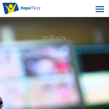
POŘADY
NOVINKY
OBLÍBENÉ