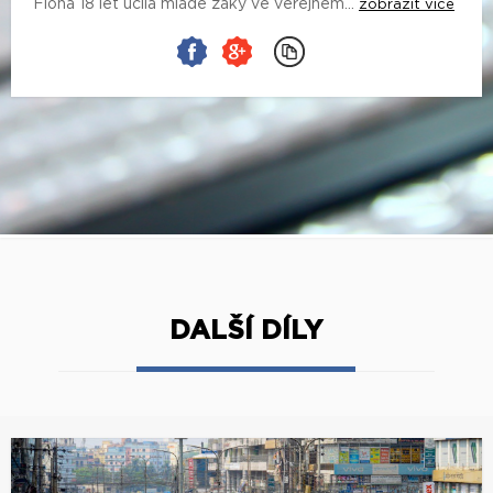
Fiona 18 let učila mladé žáky ve veřejném...
zobrazit více
DALŠÍ DÍLY