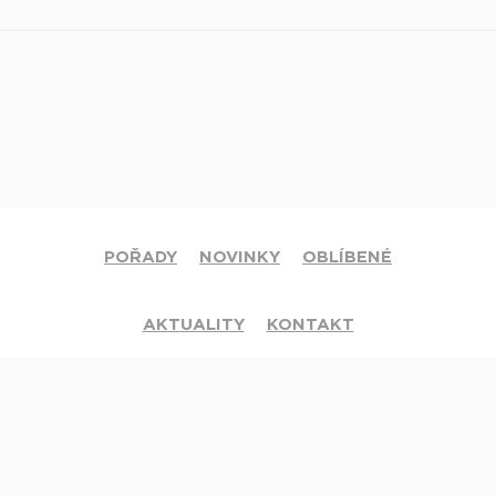
POŘADY
NOVINKY
OBLÍBENÉ
AKTUALITY
KONTAKT
© 2020 Církev adventistů s.d. Všechna práva vyhrazena.
Jsme členy mezinárodní sítě televizí
Hope Channel
. Své dotazy či