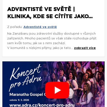
ADVENTISTÉ VE SVĚTĚ |
KLINIKA, KDE SE CÍTÍTE JAKO...
Z pořadu:
Adventisté ve světě
Na Zanzibaru jsou zdravotní služby dostupné v různých
zařízeních. Mnoho pacientů se však stále rozhoduje přijít
sem kvůli tomu, jak se s nimi zachází.
V komunitě s nízkými příjmy, jako je tato...
zobrazit více