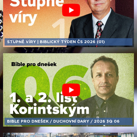
STUPNĚ VÍRY | BIBLICKÝ TÝDEN ČS 2026 (01)
BIBLE PRO DNEŠEK /​ DUCHOVNÍ DARY /​ 2026 3Q 06