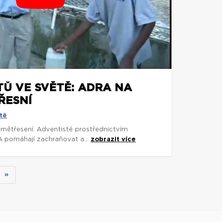
TŮ VE SVĚTĚ: ADRA NA
ŘESNÍ
tě
zemětřesení. Adventisté prostřednictvím
 pomáhají zachraňovat a...
zobrazit více
»