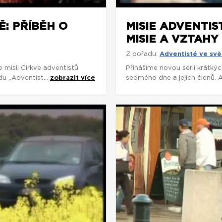
Ě: PŘÍBĚH O
MISIE ADVENTIS
MISIE A VZTAHY
Z pořadu:
Adventisté ve svě
 misii Církve adventistů
Přinášíme novou sérii krátký
du „Adventist...
zobrazit více
sedmého dne a jejích členů. A