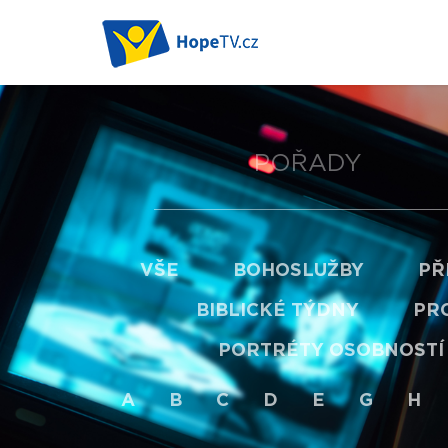
POŘADY
VŠE
BOHOSLUŽBY
PŘ
BIBLICKÉ TÝDNY
PRO
PORTRÉTY OSOBNOSTÍ
A
B
C
D
E
G
H