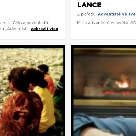
LANCE
Z pořadu:
Adventisté ve svě
 misii Církve adventistů
Misie adventistů ve světě: A
du „Adventist...
zobrazit více