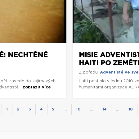
TĚ: NECHTĚNÉ
MISIE ADVENTIS
HAITI PO ZEMĚT
Z pořadu:
Adventisté ve svě
 opět zavede do zajímavých
Haiti postihlo v lednu 2010 
dventisté...
zobrazit více
humanitární organizace ADRA
1
2
3
4
5
…
10
…
14
…
18