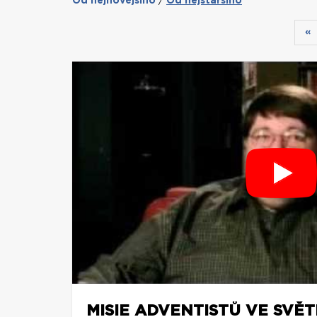
Od nejnovějšího
Od nejstaršího
/
«
MISIE ADVENTISTŮ VE SVĚ