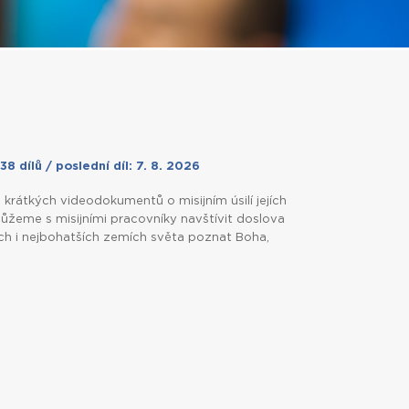
38 dílů / poslední díl: 7. 8. 2026
 krátkých videodokumentů o misijním úsilí jejích
 můžeme s misijními pracovníky navštívit doslova
ch i nejbohatších zemích světa poznat Boha,