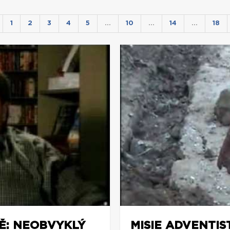
1
2
3
4
5
…
10
…
14
…
18
TĚ: NEOBVYKLÝ
MISIE ADVENTIS