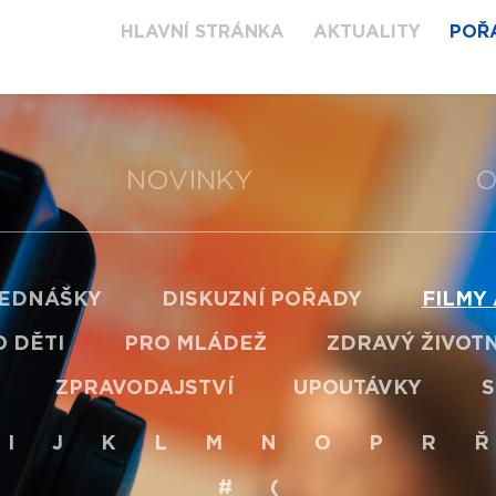
HLAVNÍ STRÁNKA
AKTUALITY
POŘ
NOVINKY
O
EDNÁŠKY
DISKUZNÍ POŘADY
FILMY
 DĚTI
PRO MLÁDEŽ
ZDRAVÝ ŽIVOTN
ZPRAVODAJSTVÍ
UPOUTÁVKY
S
I
J
K
L
M
N
O
P
R
Ř
#
(