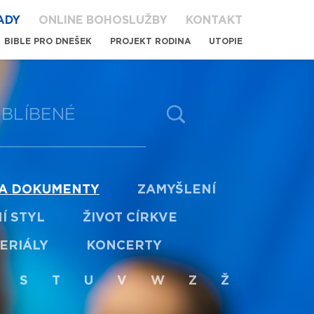
ADY
ONLINE BOHOSLUŽBY
KONTAKT
BIBLE PRO DNEŠEK
PROJEKT RODINA
UTOPIE
BLÍBENÉ
 A DOKUMENTY
ZAMYŠLENÍ
Í STYL
ŽIVOT CÍRKVE
ERIÁLY
KONCERTY
S
T
U
V
W
Z
Ž