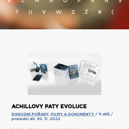
K
L
M
N
O
P
R
Ř
S
T
U
V
W
Z
Ž
#
(
ACHILLOVY PATY EVOLUCE
DISKUZNÍ POŘADY
,
FILMY A DOKUMENTY
/ 11 dílů /
poslední díl: 30. 11. 2022