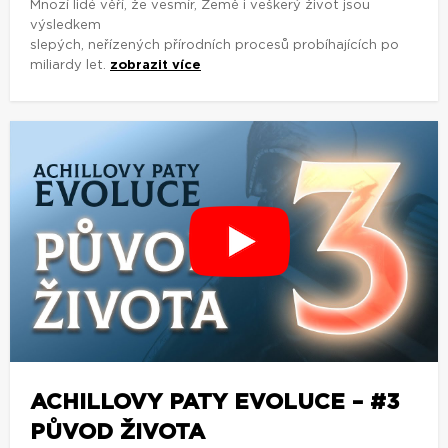
Mnozí lidé věří, že vesmír, Země i veškerý život jsou
výsledkem
slepých, neřízených přírodních procesů probíhajících po
miliardy let.
zobrazit více
ACHILLOVY PATY EVOLUCE – #3
PŮVOD ŽIVOTA