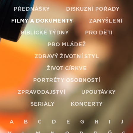
PŘEDNÁŠKY
DISKUZNÍ POŘADY
FILMY A DOKUMENTY
ZAMYŠLENÍ
BIBLICKÉ TÝDNY
PRO DĚTI
PRO MLÁDEŽ
ZDRAVÝ ŽIVOTNÍ STYL
ŽIVOT CÍRKVE
PORTRÉTY OSOBNOSTÍ
ZPRAVODAJSTVÍ
UPOUTÁVKY
SERIÁLY
KONCERTY
A
B
C
D
E
G
H
I
J