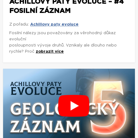
ACHILLOVY PATY EVOLUCE – #4
FOSILNÍ ZÁZNAM
Z pořadu:
Achillovy paty evoluce
Fosilní nálezy jsou považovány za věrohodný důkaz
evoluční
posloupnosti vývoje druhů. Vznikaly ale dlouho nebo
rychle? Proč
zobrazit více