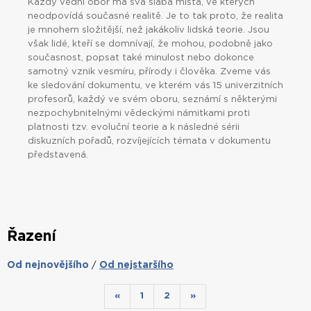
Každý vědní obor má svá slabá místa, ve kterých
neodpovídá současné realitě. Je to tak proto, že realita
je mnohem složitější, než jakákoliv lidská teorie. Jsou
však lidé, kteří se domnívají, že mohou, podobně jako
současnost, popsat také minulost nebo dokonce
samotný vznik vesmíru, přírody i člověka. Zveme vás
ke sledování dokumentu, ve kterém vás 15 univerzitních
profesorů, každý ve svém oboru, seznámí s některými
nezpochybnitelnými vědeckými námitkami proti
platnosti tzv. evoluční teorie a k následné sérii
diskuzních pořadů, rozvíjejících témata v dokumentu
představená.
Řazení
Od nejnovějšího
Od nejstaršího
/
«
1
2
»