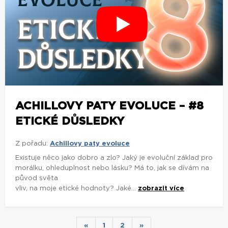
ACHILLOVY PATY EVOLUCE – #8
ETICKÉ DŮSLEDKY
Z pořadu:
Achillovy paty evoluce
Existuje něco jako dobro a zlo? Jaký je evoluční základ pro
morálku, ohleduplnost nebo lásku? Má to, jak se dívám na
původ světa
vliv, na moje etické hodnoty? Jaké...
zobrazit více
«
1
2
»