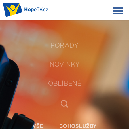
POŘADY
NOVINKY
OBLÍBENÉ
VŠE
BOHOSLUŽBY