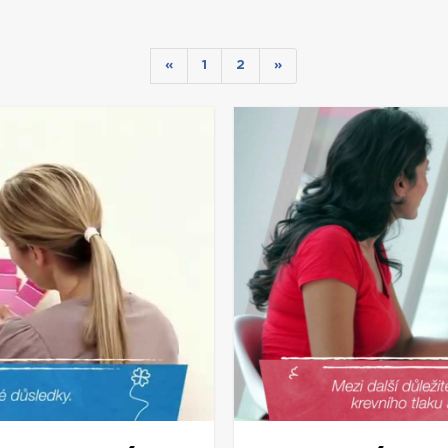
«
1
2
»