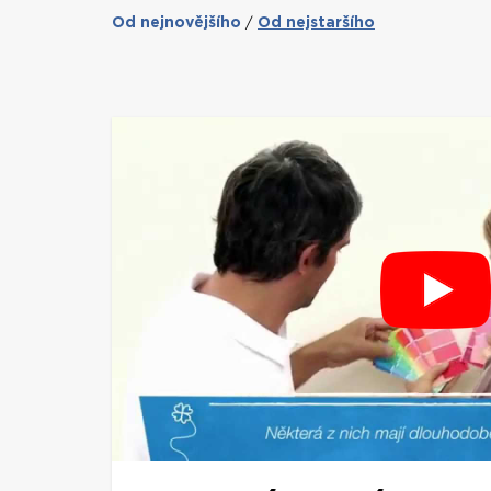
Od nejnovějšího
Od nejstaršího
/