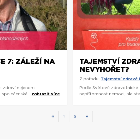
 7: ZÁLEŽÍ NA
TAJEMSTVÍ ZDRA
NEVYHOŘET?
Z pořadu:
Tajemství zdravé
e zdraví nejenom
Podle Světové zdravotnické 
a společenské...
zobrazit více
nepřítomnost nemoci, ale stav
«
1
2
»