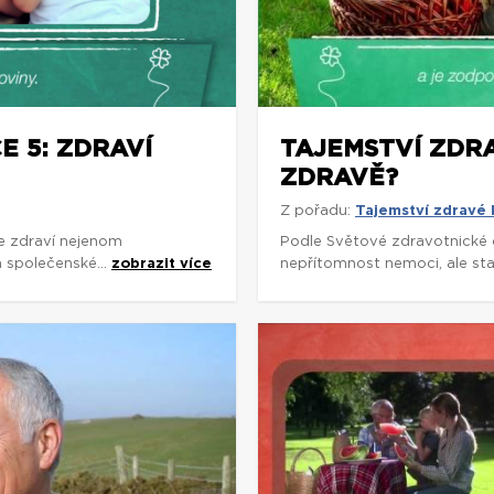
E 5: ZDRAVÍ
TAJEMSTVÍ ZDRA
ZDRAVĚ?
Z pořadu:
Tajemství zdravé
e zdraví nejenom
Podle Světové zdravotnické 
a společenské...
zobrazit více
nepřítomnost nemoci, ale stav