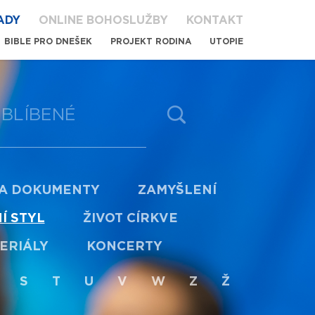
ADY
ONLINE BOHOSLUŽBY
KONTAKT
BIBLE PRO DNEŠEK
PROJEKT RODINA
UTOPIE
BLÍBENÉ
 A DOKUMENTY
ZAMYŠLENÍ
Í STYL
ŽIVOT CÍRKVE
ERIÁLY
KONCERTY
S
T
U
V
W
Z
Ž