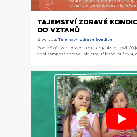
TAJEMSTVÍ ZDRAVÉ KONDICE
DO VZTAHŮ
Z pořadu:
Tajemství zdravé kondice
Podle Světové zdravotnické organizace (WHO) j
nepřítomnost nemoci, ale stav tělesné, duševní, 