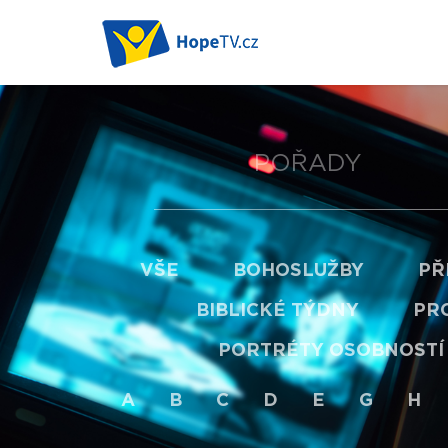
POŘADY
VŠE
BOHOSLUŽBY
PŘ
BIBLICKÉ TÝDNY
PRO
PORTRÉTY OSOBNOSTÍ
A
B
C
D
E
G
H