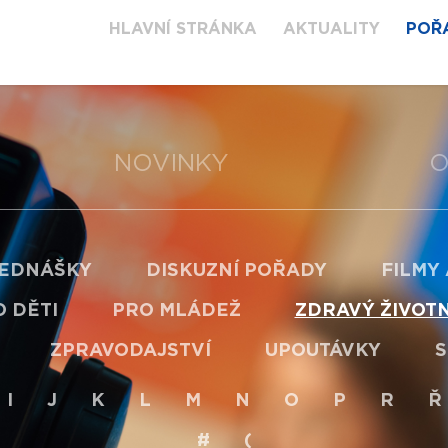
HLAVNÍ STRÁNKA
AKTUALITY
POŘ
NOVINKY
O
EDNÁŠKY
DISKUZNÍ POŘADY
FILMY
 DĚTI
PRO MLÁDEŽ
ZDRAVÝ ŽIVOTN
ZPRAVODAJSTVÍ
UPOUTÁVKY
S
I
J
K
L
M
N
O
P
R
Ř
#
(