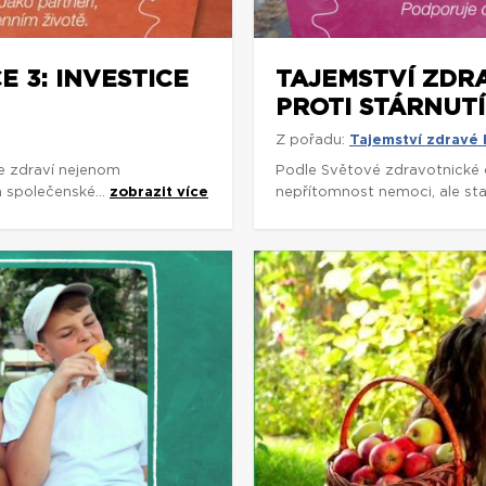
 3: INVESTICE
TAJEMSTVÍ ZDR
PROTI STÁRNUTÍ
Z pořadu:
Tajemství zdravé
e zdraví nejenom
Podle Světové zdravotnické 
a společenské...
zobrazit více
nepřítomnost nemoci, ale stav