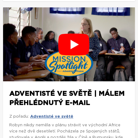
ADVENTISTÉ VE SVĚTĚ | MÁLEM
PŘEHLÉDNUTÝ E-MAIL
Z pořadu:
Adventisté ve světě
Robyn nikdy neměla v plánu strávit ve východní Africe
více než dvě desetiletí. Pocházela ze Spojených států,
studovala v Anglii a později žila v Číně a Rumunsku, kde