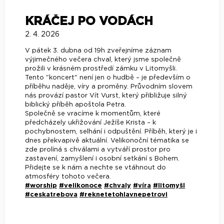
KRÁČEJ PO VODÁCH
2. 4. 2026
V pátek 3. dubna od 19h zveřejníme záznam
výjimečného večera chval, který jsme společně
prožili v krásném prostředí zámku v Litomyšli.
Tento "koncert" není jen o hudbě – je především o
příběhu naděje, víry a proměny. Průvodním slovem
nás provází pastor Vít Vurst, který přibližuje silný
biblický příběh apoštola Petra.
Společně se vracíme k momentům, které
předcházely ukřižování Ježíše Krista – k
pochybnostem, selhání i odpuštění. Příběh, který je i
dnes překvapivě aktuální. Velikonoční tématika se
zde prolíná s chválami a vytváří prostor pro
zastavení, zamyšlení i osobní setkání s Bohem.
Přidejte se k nám a nechte se vtáhnout do
atmosféry tohoto večera.
#worship
#velikonoce
#chvaly
#víra
#litomyšl
#ceskatrebova
#reknetetohlavnepetrovi