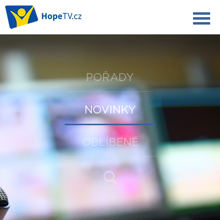
POŘADY
NOVINKY
OBLÍBENÉ