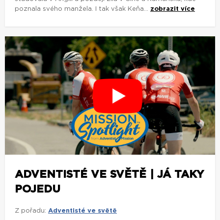
poznala svého manžela. I tak však Keňa...
zobrazit více
ADVENTISTÉ VE SVĚTĚ | JÁ TAKY
POJEDU
Z pořadu:
Adventisté ve světě