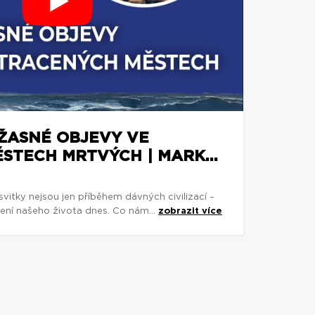
ÚŽASNÉ OBJEVY VE
STECH MRTVÝCH | MARK...
vitky nejsou jen příběhem dávných civilizací –
ení našeho života dnes. Co nám...
zobrazit více