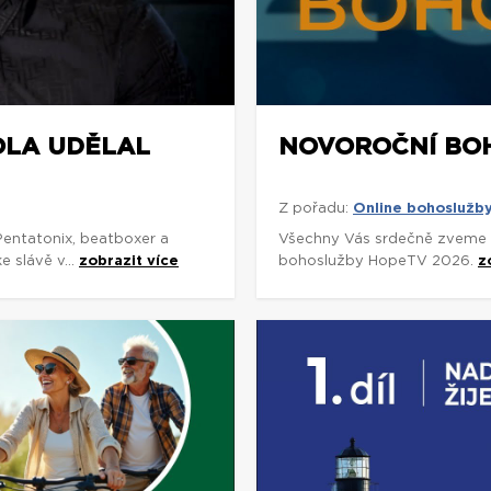
OLA UDĚLAL
NOVOROČNÍ BOH
Z pořadu:
Online bohoslužb
Pentatonix, beatboxer a
Všechny Vás srdečně zveme k
e slávě v...
zobrazit více
bohoslužby HopeTV 2026.
z