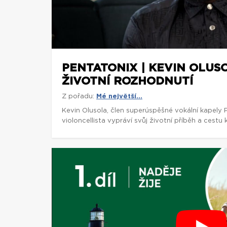
PENTATONIX | KEVIN OLUS
ŽIVOTNÍ ROZHODNUTÍ
Z pořadu:
Mé největší...
Kevin Olusola, člen superúspěšné vokální kapely 
violoncellista vypráví svůj životní příběh a cestu k