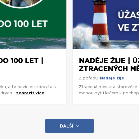
DO 100 LET |
NADĚJE ŽIJE | 
ZTRACENÝCH MĚ
Z pořadu:
Naděje žije
ku, a to navíc ve zdraví a s
Ztracená města a starověké s
drých...
zobrazit více
mohou být i klíčem k pochop
DALŠÍ