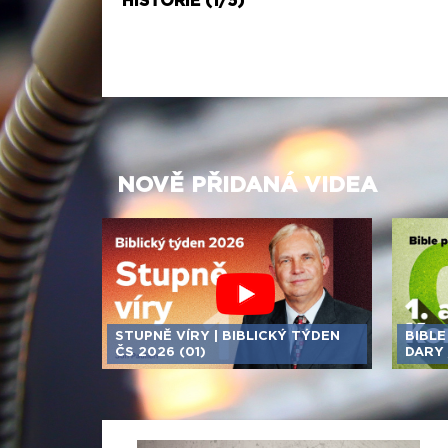
HISTORIE (1/5)
NOVĚ PŘIDANÁ VIDEA
STUPNĚ VÍRY | BIBLICKÝ TÝDEN
BIBLE
ČS 2026 (01)
DARY 