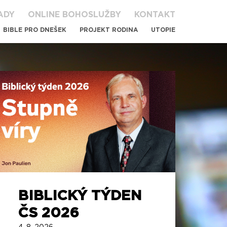
ADY
ONLINE BOHOSLUŽBY
KONTAKT
BIBLE PRO DNEŠEK
PROJEKT RODINA
UTOPIE
BIBLICKÝ TÝDEN
KO
ČS 2026
AD