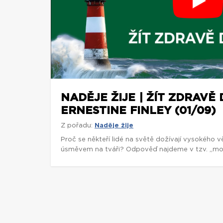
NADĚJE ŽIJE | ŽÍT ZDRAVĚ 
ERNESTINE FINLEY (01/09)
Z pořadu:
Naděje žije
Proč se někteří lidé na světě dožívají vysokého vě
úsměvem na tváři? Odpověď najdeme v tzv. „mo