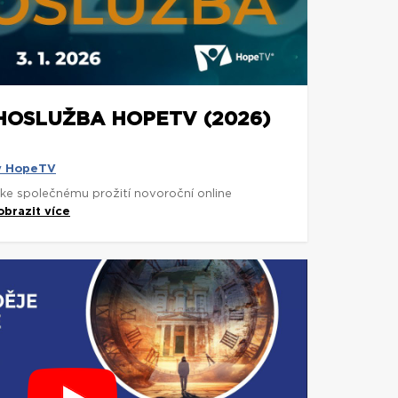
OSLUŽBA HOPETV (2026)
y HopeTV
e společnému prožití novoroční online
obrazit více