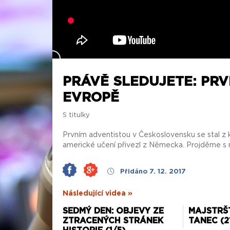
PRÁVĚ SLEDUJETE: PRV
EVROPĚ
S titulky
Prvním adventistou v Československu se stal z k
americké učení přivezl z Německa. Projděme s ní
Přidáno 7. 12. 2017
Následující videa »
SEDMÝ DEN: OBJEVY ZE
MAJSTRŠ
ZTRACENÝCH STRÁNEK
TANEC (2