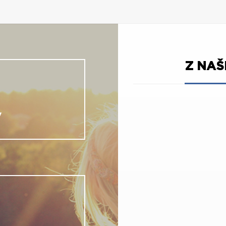
Z NA
V