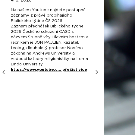
4. 8. 2026
8. 5. 2
Na našem Youtube najdete postupně
Srdečně
záznamy z právě probíhajícího
večer pl
Biblického týdne ČS 2026.
věnová
Záznam přednášek Biblického týdne
organiza
2026 Českého sdružení CASD s
v nároč
názvem Stupně víry. Hlavním hostem a
zahranič
řečníkem je JON PAULIEN, kazatel,
Koncert
teolog, dlouholetý profesor Nového
2026 od
zákona na Andrews University a
CASD Pr
vedoucí katedry religionistiky na Loma
Peroutk
Linda University.
Youtube
https://www.youtube.c...
přečíst více
Během v