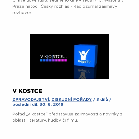
Církve adventistů sedmého dne - Teda N. C. Wilsona v
Praze natočil Český rozhlas - Radiožurnál zajímavý
rozhovor.
V KOSTCE
ZPRAVODAJSTVÍ
,
DISKUZNÍ POŘADY
/ 3 dílů /
poslední díl: 30. 6. 2016
Pořad „V kostce“ představuje zajímavosti a novinky z
oblasti literatury, hudby či filmu.