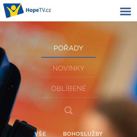
POŘADY
NOVINKY
OBLÍBENÉ
VŠE
BOHOSLUŽBY