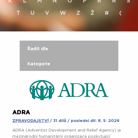
K
L
M
N
O
P
R
Ř
S
T
U
V
W
Z
Ž
#
(
Řadit dle
Kategorie
ADRA
ZPRAVODAJSTVÍ
/ 31 dílů / poslední díl: 8. 5. 2026
ADRA (Adventist Development and Relief Agency) je
mezinárodní humanitární organizace poskytující