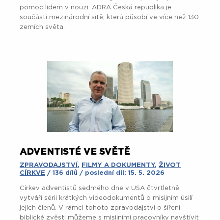
pomoc lidem v nouzi. ADRA
Česká republika je
součástí
mezinárodní sítě, která působí ve více než 130
zemích světa.
ADVENTISTÉ VE SVĚTĚ
ZPRAVODAJSTVÍ
,
FILMY A DOKUMENTY
,
ŽIVOT
CÍRKVE
/ 136 dílů / poslední díl: 15. 5. 2026
Církev adventistů sedmého dne v USA čtvrtletně
vytváří sérii krátkých videodokumentů o misijním úsilí
jejích členů. V rámci tohoto zpravodajství o šíření
biblické zvěsti můžeme s misijními pracovníky navštívit