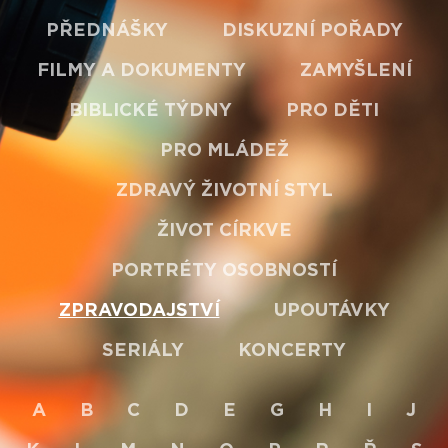
PŘEDNÁŠKY
DISKUZNÍ POŘADY
FILMY A DOKUMENTY
ZAMYŠLENÍ
BIBLICKÉ TÝDNY
PRO DĚTI
PRO MLÁDEŽ
ZDRAVÝ ŽIVOTNÍ STYL
ŽIVOT CÍRKVE
PORTRÉTY OSOBNOSTÍ
ZPRAVODAJSTVÍ
UPOUTÁVKY
SERIÁLY
KONCERTY
A
B
C
D
E
G
H
I
J