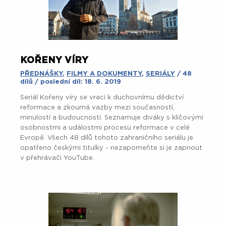
KOŘENY VÍRY
PŘEDNÁŠKY
,
FILMY A DOKUMENTY
,
SERIÁLY
/ 48
dílů / poslední díl: 18. 6. 2019
Seriál Kořeny víry se vrací k duchovnímu dědictví
reformace a zkoumá vazby mezi současností,
minulostí a budoucností. Seznamuje diváky s klíčovými
osobnostmi a událostmi procesu reformace v celé
Evropě. Všech 48 dílů tohoto zahraničního seriálu je
opatřeno českými titulky - nezapomeňte si je zapnout
v přehrávači YouTube.