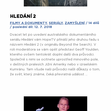
HLEDÁNÍ 2
FILMY A DOKUMENTY
,
SERIÁLY
,
ZAMYŠLENÍ
/ 14 dílů
/ poslední díl: 12. 7. 2018
Dvacet let po uvedení australského dokumentárního
seriálu Hledání vám HopeTV přináší jeho druhou řadu s
názvem Hledání 2 (v originálu Beyond the Search). V
roli moderátora se vám opět představí Geoff Youlden,
kterého ovšem tentokrát doplní další dva průvodci.
Společně s nimi se ocitnete uprostřed minového pole,
v deštných pralesích Jižní Ameriky nebo v izraelském
Kumránu. Tam všude naši průvodci našli důkazy o tom,
že svět, který známe, čeká převratná událost ...