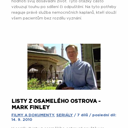
hodnotí svůj dosavadní život. Tyto otázky často
vzbuzují touhu po sdílení či odpuštění. Na tyto potřeby
reaguje právě služba nemocničních kaplanů, kteří slouží
všem pacientům bez rozdílu vyznání.
LISTY Z OSAMELÉHO OSTROVA -
MARK FINLEY
FILMY A DOKUMENTY
,
SERIÁLY
/ 7 dílů / poslední díl:
14. 9. 2010