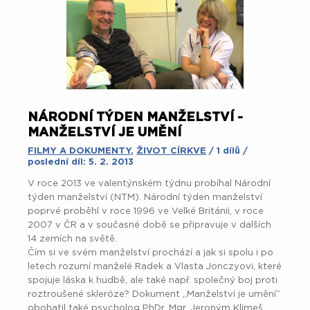
NÁRODNÍ TÝDEN MANŽELSTVÍ -
MANŽELSTVÍ JE UMĚNÍ
FILMY A DOKUMENTY
,
ŽIVOT CÍRKVE
/ 1 dílů /
poslední díl: 5. 2. 2013
V roce 2013 ve valentýnském týdnu probíhal Národní
týden manželství (NTM). Národní týden manželství
poprvé proběhl v roce 1996 ve Velké Británii, v roce
2007 v ČR a v současné době se připravuje v dalších
14 zemích na světě.
Čím si ve svém manželství prochází a jak si spolu i po
letech rozumí manželé Radek a Vlasta Jonczyovi, které
spojuje láska k hudbě, ale také např. společný boj proti
roztroušené skleróze? Dokument „Manželství je umění“
obohatil také psycholog PhDr. Mgr. Jeroným Klimeš,