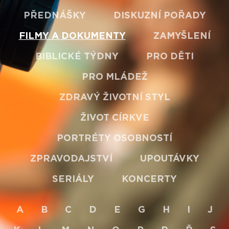
PŘEDNÁŠKY
DISKUZNÍ POŘADY
FILMY A DOKUMENTY
ZAMYŠLENÍ
BIBLICKÉ TÝDNY
PRO DĚTI
PRO MLÁDEŽ
ZDRAVÝ ŽIVOTNÍ STYL
ŽIVOT CÍRKVE
PORTRÉTY OSOBNOSTÍ
ZPRAVODAJSTVÍ
UPOUTÁVKY
SERIÁLY
KONCERTY
A
B
C
D
E
G
H
I
J