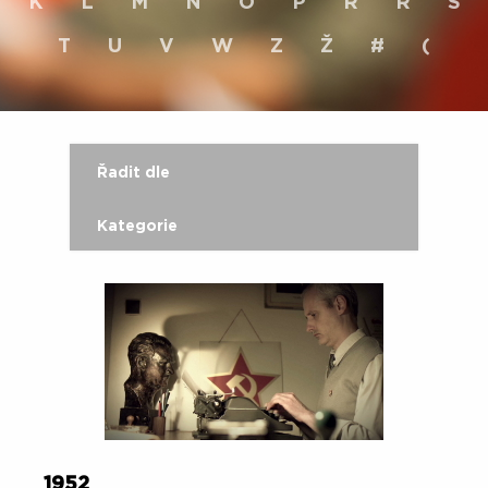
K
L
M
N
O
P
R
Ř
S
T
U
V
W
Z
Ž
#
(
Řadit dle
Kategorie
1952