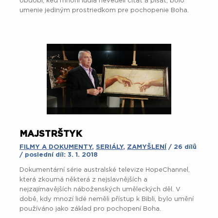
období, keď mnohí ľudia nevedeli čítať a písať, bolo
umenie jediným prostriedkom pre pochopenie Boha.
MAJSTRŠTYK
FILMY A DOKUMENTY
,
SERIÁLY
,
ZAMYŠLENÍ
/ 26 dílů
/ poslední díl: 3. 1. 2018
Dokumentární série australské televize HopeChannel,
která zkoumá některá z nejslavnějších a
nejzajímavějších náboženských uměleckých děl. V
době, kdy mnozí lidé neměli přístup k Bibli, bylo umění
používáno jako základ pro pochopení Boha.