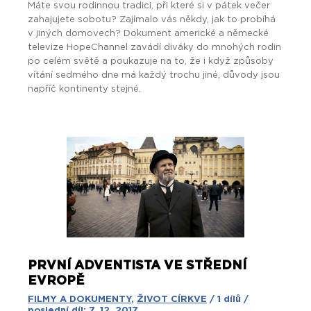
Máte svou rodinnou tradici, při které si v pátek večer
zahajujete sobotu? Zajímalo vás někdy, jak to probíhá
v jiných domovech? Dokument americké a německé
televize HopeChannel zavádí diváky do mnohých rodin
po celém světě a poukazuje na to, že i když způsoby
vítání sedmého dne má každý trochu jiné, důvody jsou
napříč kontinenty stejné.
PRVNÍ ADVENTISTA VE STŘEDNÍ
EVROPĚ
FILMY A DOKUMENTY
,
ŽIVOT CÍRKVE
/ 1 dílů /
poslední díl: 7. 12. 2017