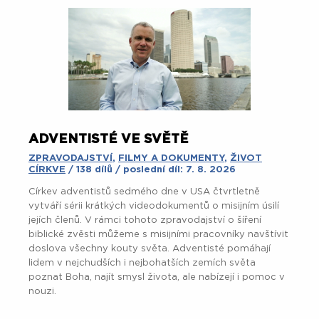
ADVENTISTÉ VE SVĚTĚ
ZPRAVODAJSTVÍ
,
FILMY A DOKUMENTY
,
ŽIVOT
CÍRKVE
/ 138 dílů / poslední díl: 7. 8. 2026
Církev adventistů sedmého dne v USA čtvrtletně
vytváří sérii krátkých videodokumentů o misijním úsilí
jejích členů. V rámci tohoto zpravodajství o šíření
biblické zvěsti můžeme s misijními pracovníky navštívit
doslova všechny kouty světa. Adventisté pomáhají
lidem v nejchudších i nejbohatších zemích světa
poznat Boha, najít smysl života, ale nabízejí i pomoc v
nouzi.