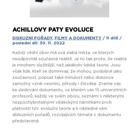
ACHILLOVY PATY EVOLUCE
DISKUZNÍ POŘADY
,
FILMY A DOKUMENTY
/ 11 dílů /
poslední díl: 30. 11. 2022
Každý vědní obor má svá slabá místa, ve kterých
neodpovídá současné realitě. Je to tak proto, že realita
je mnohem složitější, než jakákoliv lidská teorie. Jsou
však lidé, kteří se domnívají, že mohou, podobně jako
současnost, popsat také minulost nebo dokonce
samotný vznik vesmíru, přírody i člověka. Zveme vás
ke sledování dokumentu, ve kterém vás 15 univerzitních
profesorů, každý ve svém oboru, seznámí s některými
nezpochybnitelnými vědeckými námitkami proti
platnosti tzv. evoluční teorie a k následné sérii
diskuzních pořadů, rozvíjejících témata v dokumentu
představená.