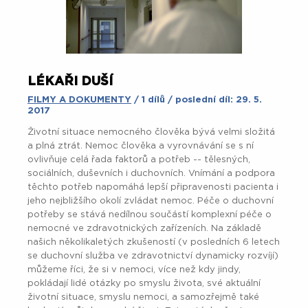
LÉKAŘI DUŠÍ
FILMY A DOKUMENTY
/ 1 dílů / poslední díl: 29. 5.
2017
Životní situace nemocného člověka bývá velmi složitá
a plná ztrát. Nemoc člověka a vyrovnávání se s ní
ovlivňuje celá řada faktorů a potřeb -- tělesných,
sociálních, duševních i duchovních. Vnímání a podpora
těchto potřeb napomáhá lepší připravenosti pacienta i
jeho nejbližšího okolí zvládat nemoc. Péče o duchovní
potřeby se stává nedílnou součástí komplexní péče o
nemocné ve zdravotnických zařízeních. Na základě
našich několikaletých zkušeností (v posledních 6 letech
se duchovní služba ve zdravotnictví dynamicky rozvíjí)
můžeme říci, že si v nemoci, více než kdy jindy,
pokládají lidé otázky po smyslu života, své aktuální
životní situace, smyslu nemoci, a samozřejmě také