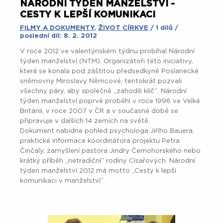
NÁRODNÍ TÝDEN MANŽELSTVÍ -
CESTY K LEPŠÍ KOMUNIKACI
FILMY A DOKUMENTY
,
ŽIVOT CÍRKVE
/ 1 dílů /
poslední díl: 8. 2. 2012
V roce 2012 ve valentýnském týdnu probíhal Národní
týden manželství (NTM). Organizátoři této iniciativy,
která se konala pod záštitou předsedkyně Poslanecké
sněmovny Miroslavy Němcové, tentokrát pozvali
všechny páry, aby společně „zahodili klíč“. Národní
týden manželství poprvé proběhl v roce 1996 ve Velké
Británii, v roce 2007 v ČR a v současné době se
připravuje v dalších 14 zemích na světě.
Dokument nabídne pohled psychologa Jiřího Bauera,
praktické informace koordinátora projektu Petra
Činčaly, zamyšlení pastora Jindry Černohorského nebo
krátký příběh „netradiční“ rodiny Císařových. Národní
týden manželství 2012 má motto „Cesty k lepší
komunikaci v manželství“.