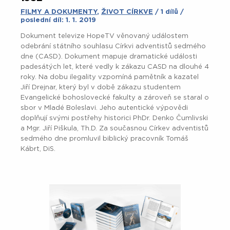
FILMY A DOKUMENTY
,
ŽIVOT CÍRKVE
/ 1 dílů /
poslední díl: 1. 1. 2019
Dokument televize HopeTV věnovaný událostem
odebrání státního souhlasu Církvi adventistů sedmého
dne (CASD). Dokument mapuje dramatické události
padesátých let, které vedly k zákazu CASD na dlouhé 4
roky. Na dobu ilegality vzpomíná pamětník a kazatel
Jiří Drejnar, který byl v době zákazu studentem
Evangelické bohoslovecké fakulty a zároveň se staral o
sbor v Mladé Boleslavi. Jeho autentické výpovědi
doplňují svými postřehy historici PhDr. Denko Čumlivski
a Mgr. Jiří Piškula, Th.D. Za současnou Církev adventistů
sedmého dne promluvil biblický pracovník Tomáš
Kábrt, DiS.