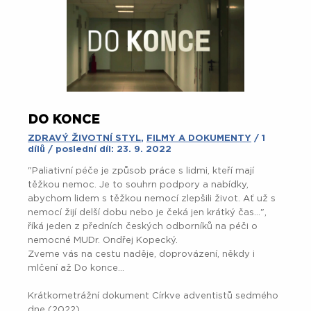
DO KONCE
ZDRAVÝ ŽIVOTNÍ STYL
,
FILMY A DOKUMENTY
/ 1
dílů / poslední díl: 23. 9. 2022
"Paliativní péče je způsob práce s lidmi, kteří mají
těžkou nemoc. Je to souhrn podpory a nabídky,
abychom lidem s těžkou nemocí zlepšili život. Ať už s
nemocí žijí delší dobu nebo je čeká jen krátký čas...",
říká jeden z předních českých odborníků na péči o
nemocné MUDr. Ondřej Kopecký.
Zveme vás na cestu naděje, doprovázení, někdy i
mlčení až Do konce...
Krátkometrážní dokument Církve adventistů sedmého
dne (2022).