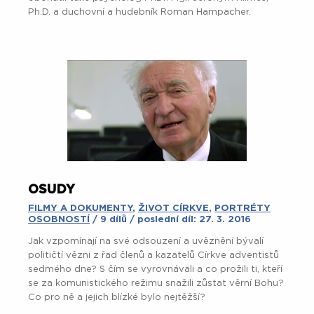
Ph.D. a duchovní a hudebník Roman Hampacher.
OSUDY
FILMY A DOKUMENTY
,
ŽIVOT CÍRKVE
,
PORTRÉTY
OSOBNOSTÍ
/ 9 dílů / poslední díl: 27. 3. 2016
Jak vzpomínají na své odsouzení a uvěznění bývalí
političtí vězni z řad členů a kazatelů Církve adventistů
sedmého dne? S čím se vyrovnávali a co prožili ti, kteří
se za komunistického režimu snažili zůstat věrní Bohu?
Co pro ně a jejich blízké bylo nejtěžší?