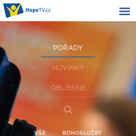
POŘADY
NOVINKY
OBLÍBENÉ
VŠE
BOHOSLUŽBY