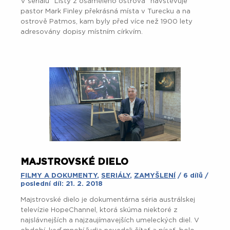
V seriálu "Listy z osamělého ostrova" navštěvuje
pastor Mark Finley překrásná místa v Turecku a na
ostrově Patmos, kam byly před více než 1900 lety
adresovány dopisy místním církvím.
MAJSTROVSKÉ DIELO
FILMY A DOKUMENTY
,
SERIÁLY
,
ZAMYŠLENÍ
/ 6 dílů /
poslední díl: 21. 2. 2018
Majstrovské dielo je dokumentárna séria austrálskej
televízie HopeChannel, ktorá skúma niektoré z
najslávnejších a najzaujímavejších umeleckých diel. V