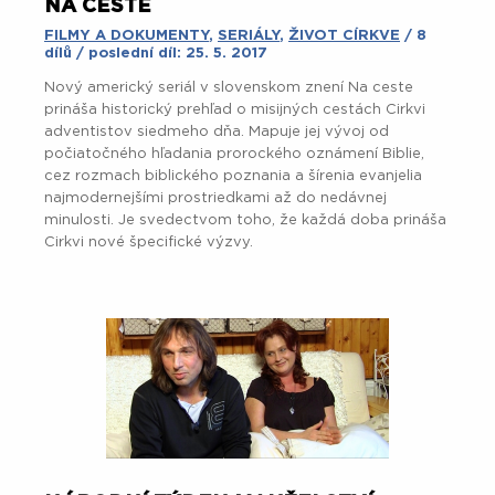
NA CESTE
FILMY A DOKUMENTY
,
SERIÁLY
,
ŽIVOT CÍRKVE
/ 8
dílů / poslední díl: 25. 5. 2017
Nový americký seriál v slovenskom znení Na ceste
prináša historický prehľad o misijných cestách Cirkvi
adventistov siedmeho dňa. Mapuje jej vývoj od
počiatočného hľadania prorockého oznámení Biblie,
cez rozmach biblického poznania a šírenia evanjelia
najmodernejšími prostriedkami až do nedávnej
minulosti. Je svedectvom toho, že každá doba prináša
Cirkvi nové špecifické výzvy.