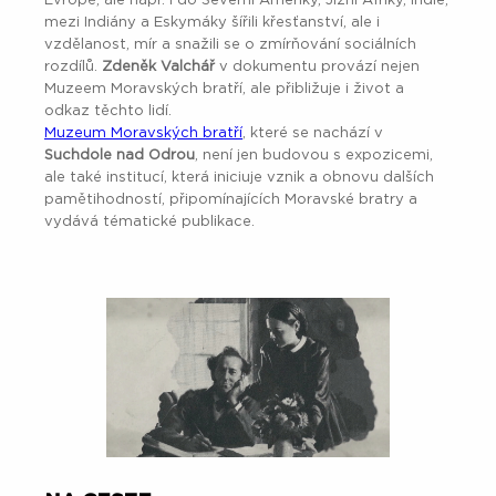
Evropě, ale např. i do Severní Ameriky, Jižní Afriky, Indie,
mezi Indiány a Eskymáky šířili křesťanství, ale i
vzdělanost, mír a snažili se o zmírňování sociálních
rozdílů.
Zdeněk Valchář
v dokumentu provází nejen
Muzeem Moravských bratří, ale přibližuje i život a
odkaz těchto lidí.
Muzeum Moravských bratří
, které se nachází v
Suchdole nad Odrou
, není jen budovou s expozicemi,
ale také institucí, která iniciuje vznik a obnovu dalších
pamětihodností, připomínajících Moravské bratry a
vydává tématické publikace.