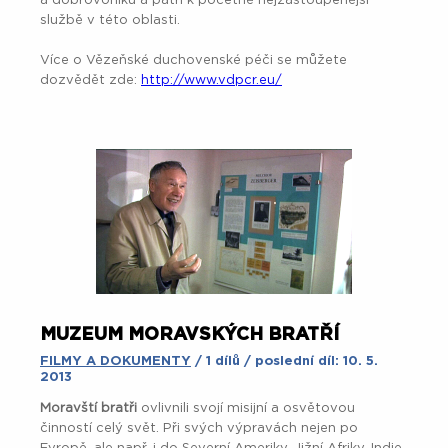
a dobrovoníků a patří k početně nejzastoupenější
službě v této oblasti.
Více o Vězeňské duchovenské péči se můžete
dozvědět zde:
http://www.vdpcr.eu/
MUZEUM MORAVSKÝCH BRATŘÍ
FILMY A DOKUMENTY
/ 1 dílů / poslední díl: 10. 5.
2013
Moravští bratři
ovlivnili svojí misijní a osvětovou
činností celý svět. Při svých výpravách nejen po