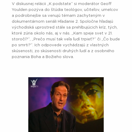
V diskusnej relácii „K podstate“ si moderátor Geoff
Youlden pozýva do štúdia teológov, učiteľov, umelcov
a podrobnejšie sa venujú témam zachyteným v
dokumentárnom seriáli Hľadanie 2. Spoločne hľadajú
východiská uprostred stále sa prehlbujúcich kríz, tých,
ktoré zúria okolo nás, aj v nás. „Kam speje svet v 21.
storočí?“, „Prečo musí tak veľa ľudí trpieť?“ či „Čo bude
po smrti?“. Ich odpovede vychádzajú z vlastných
skúsenosti, zo skúsenosti druhých ľudí a z osobného
poznania Boha a Božieho slova.