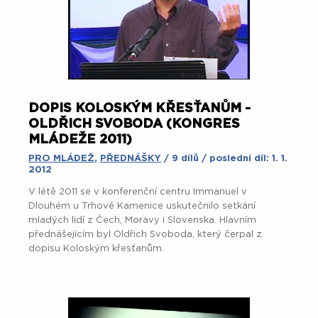
DOPIS KOLOSKÝM KŘESŤANŮM -
OLDŘICH SVOBODA (KONGRES
MLÁDEŽE 2011)
PRO MLÁDEŽ
,
PŘEDNÁŠKY
/ 9 dílů / poslední díl: 1. 1.
2012
V létě 2011 se v konferenční centru Immanuel v
Dlouhém u Trhové Kamenice uskutečnilo setkání
mladých lidí z Čech, Moravy i Slovenska. Hlavním
přednášejícím byl Oldřich Svoboda, který čerpal z
dopisu Koloským křesťanům.