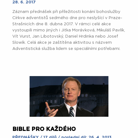
28. 6. 2017
Záznam přednášek při příležitosti konání bohoslužby
Církve adventistů sedmého dne pro neslyšící v Praze-
Strašnicích dne 8. dubna 2017. V rámci celé akce
vystoupili mimo jiných i Jitka Morávková, Mikuláš Pavlík,
Vít Vurst, Jan Libotovský, Daniel Hrdinka nebo Josef
Slowík. Celá akce je zaštítěna aktivitou s názvem
Adventistická služba lidem se speciálními potřebami.
BIBLE PRO KAŽDÉHO
PŘEDNÁŠKY
/ 17 dílů / poslední díl: 26. 4. 2013