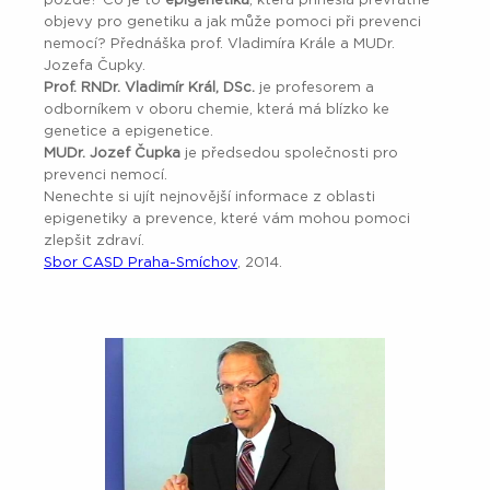
pozdě? Co je to
epigenetika
, která přinesla převratné
objevy pro genetiku a jak může pomoci při prevenci
nemocí? Přednáška prof. Vladimíra Krále a MUDr.
Jozefa Čupky.
Prof. RNDr. Vladimír Král, DSc.
je profesorem a
odborníkem v oboru chemie, která má blízko ke
genetice a epigenetice.
MUDr. Jozef Čupka
je předsedou společnosti pro
prevenci nemocí.
Nenechte si ujít nejnovější informace z oblasti
epigenetiky a prevence, které vám mohou pomoci
zlepšit zdraví.
Sbor CASD Praha-Smíchov
, 2014.