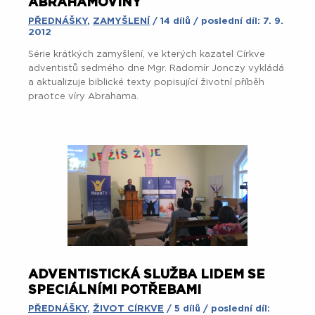
ABRAHAMOVINY
PŘEDNÁŠKY
,
ZAMYŠLENÍ
/ 14 dílů / poslední díl: 7. 9.
2012
Série krátkých zamyšlení, ve kterých kazatel Církve
adventistů sedmého dne Mgr. Radomír Jonczy vykládá
a aktualizuje biblické texty popisující životní příběh
praotce víry Abrahama.
ADVENTISTICKÁ SLUŽBA LIDEM SE
SPECIÁLNÍMI POTŘEBAMI
PŘEDNÁŠKY
,
ŽIVOT CÍRKVE
/ 5 dílů / poslední díl: