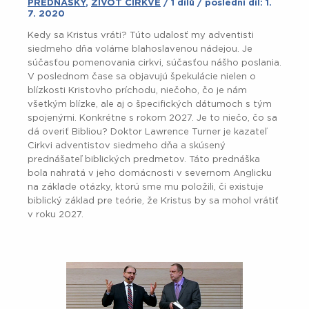
PŘEDNÁŠKY
,
ŽIVOT CÍRKVE
/ 1 dílů / poslední díl: 1.
7. 2020
Kedy sa Kristus vráti? Túto udalosť my adventisti
siedmeho dňa voláme blahoslavenou nádejou. Je
súčasťou pomenovania cirkvi, súčasťou nášho poslania.
V poslednom čase sa objavujú špekulácie nielen o
blízkosti Kristovho príchodu, niečoho, čo je nám
všetkým blízke, ale aj o špecifických dátumoch s tým
spojenými. Konkrétne s rokom 2027. Je to niečo, čo sa
dá overiť Bibliou? Doktor Lawrence Turner je kazateľ
Cirkvi adventistov siedmeho dňa a skúsený
prednášateľ biblických predmetov. Táto prednáška
bola nahratá v jeho domácnosti v severnom Anglicku
na základe otázky, ktorú sme mu položili, či existuje
biblický základ pre teórie, že Kristus by sa mohol vrátiť
v roku 2027.