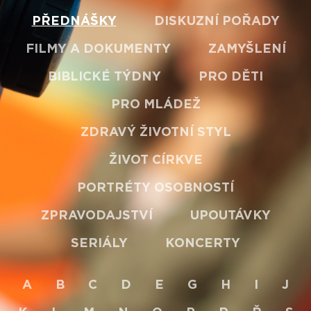
PŘEDNÁŠKY
DISKUZNÍ POŘADY
FILMY A DOKUMENTY
ZAMYŠLENÍ
BIBLICKÉ TÝDNY
PRO DĚTI
PRO MLÁDEŽ
ZDRAVÝ ŽIVOTNÍ STYL
ŽIVOT CÍRKVE
PORTRÉTY OSOBNOSTÍ
ZPRAVODAJSTVÍ
UPOUTÁVKY
SERIÁLY
KONCERTY
A
B
C
D
E
G
H
I
J