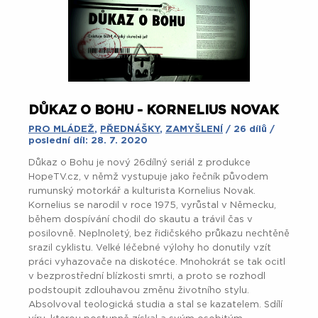
DŮKAZ O BOHU - KORNELIUS NOVAK
PRO MLÁDEŽ
,
PŘEDNÁŠKY
,
ZAMYŠLENÍ
/ 26 dílů /
poslední díl: 28. 7. 2020
Důkaz o Bohu je nový 26dílný seriál z produkce
HopeTV.cz, v němž vystupuje jako řečník původem
rumunský motorkář a kulturista Kornelius Novak.
Kornelius se narodil v roce 1975, vyrůstal v Německu,
během dospívání chodil do skautu a trávil čas v
posilovně. Neplnoletý, bez řidičského průkazu nechtěně
srazil cyklistu. Velké léčebné výlohy ho donutily vzít
práci vyhazovače na diskotéce. Mnohokrát se tak ocitl
v bezprostřední blízkosti smrti, a proto se rozhodl
podstoupit zdlouhavou změnu životního stylu.
Absolvoval teologická studia a stal se kazatelem. Sdílí