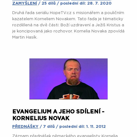
ZAMYŠLENÍ
/ 25 dílů / poslední díl: 28. 7. 2020
Druhá řada seriálu HopeTV.cz s misionářem a pouličním
kazatelem Korneliem Novakem. Tato řada je tématicky
rozdělená na dvě části: Boží uzdravení a Ježíš Kristus a
je koncipovaná jako rozhovor. Kornelia Novaka zpovídá
Martin Hasík.
EVANGELIUM A JEHO SDÍLENÍ -
KORNELIUS NOVAK
PŘEDNÁŠKY
/ 7 dílů / poslední díl: 1. 11. 2012
Záznam přednášek německého evangelisty Kornelia