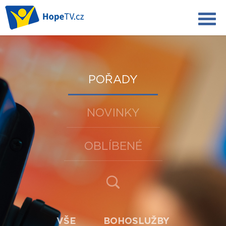
POŘADY
NOVINKY
OBLÍBENÉ
VŠE
BOHOSLUŽBY