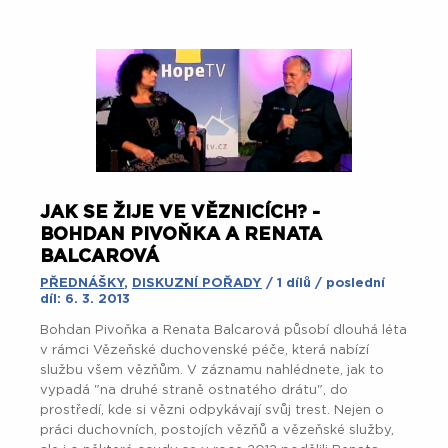
JAK SE ŽIJE VE VĚZNICÍCH? -
BOHDAN PIVOŇKA A RENATA
BALCAROVÁ
PŘEDNÁŠKY
,
DISKUZNÍ POŘADY
/ 1 dílů / poslední
díl: 6. 3. 2013
Bohdan Pivoňka a Renata Balcarová působí dlouhá léta
v rámci Vězeňské duchovenské péče, která nabízí
službu všem vězňům. V záznamu nahlédnete, jak to
vypadá "na druhé straně ostnatého drátu", do
prostředí, kde si vězni odpykávají svůj trest. Nejen o
práci duchovních, postojích vězňů a vězeňské služby,