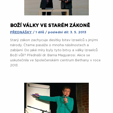
BOŽÍ VÁLKY VE STARÉM ZÁKONĚ
PŘEDNÁŠKY
/ 1 dílů / poslední díl: 3. 5. 2013
Starý zákon zachycuje desítky bitev Izraelců s jinými
národy. Čteme pasáže o mnoha násilnostech a
zabíjení. Do jaké míry byly tyto bitvy a války Izraelců
Boží vůlí? Přednáší dr. Barna Magyarosi. Akce se
uskutečnila ve Společenském centrum Bethany v roce
2013.