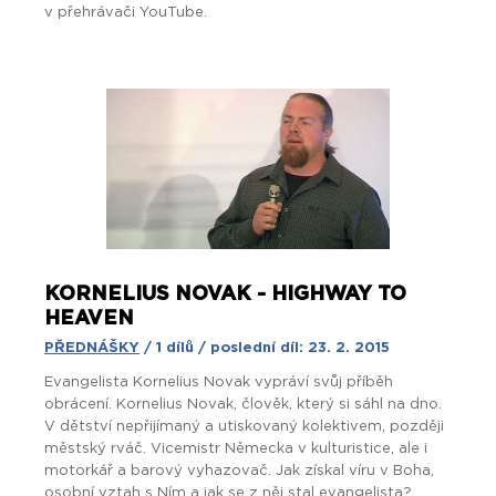
v přehrávači YouTube.
KORNELIUS NOVAK - HIGHWAY TO
HEAVEN
PŘEDNÁŠKY
/ 1 dílů / poslední díl: 23. 2. 2015
Evangelista Kornelius Novak vypráví svůj příběh
obrácení.
Kornelius Novak, člověk, který si sáhl na dno.
V dětství nepřijímaný a utiskovaný kolektivem, později
městský rváč. Vicemistr Německa v kulturistice, ale i
motorkář a barový vyhazovač. Jak získal víru v Boha,
osobní vztah s Ním a jak se z něj stal evangelista?