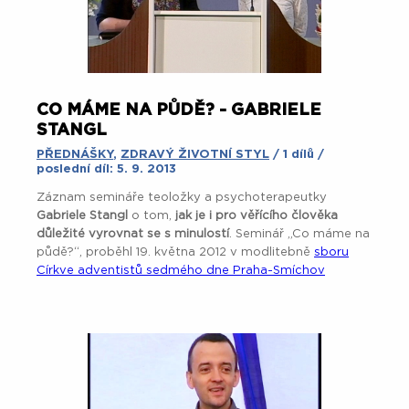
CO MÁME NA PŮDĚ? - GABRIELE
STANGL
PŘEDNÁŠKY
,
ZDRAVÝ ŽIVOTNÍ STYL
/ 1 dílů /
poslední díl: 5. 9. 2013
Záznam semináře teoložky a psychoterapeutky
Gabriele Stangl
o tom,
jak je i pro věřícího člověka
důležité vyrovnat se s minulostí
. Seminář „Co máme na
půdě?“, proběhl 19. května 2012 v modlitebně
sboru
Církve adventistů sedmého dne Praha-Smíchov