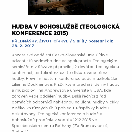
HUDBA V BOHOSLUŽBĚ (TEOLOGICKÁ
KONFERENCE 2015)
PŘEDNÁŠKY
,
ŽIVOT CÍRKVE
/ 5 dílů / poslední díl:
28. 2. 2017
Kazatelské oddělení Česko-Slovenské unie Církve
adventistů sedmého dne ve spolupráci s Teologickým
seminářem v Sázavě připravilo již devátou teologickou
konferenci, tentokrát na často diskutované téma
hudby. Hlavním hostem konference bude muzikoložka
Lilianne Doukhanová, Ph.D., která přednáší dějiny hudby
a muzikologii na Andrewsově universitě v USA, kde
zároveň vede oddělení hudby. Další řečníci z řad
domácích odborníků nahlédnou na úlohu hudby v církvi
z několika různých úhlů pohledu. Příspěvky budou
diskutovány. Teologická konference o hudbě v
bohoslužbě proběhla v sobotu 12.12.2015 ve
Společenském centru Bethany (Za Brumlovkou 4,
Praha 4).