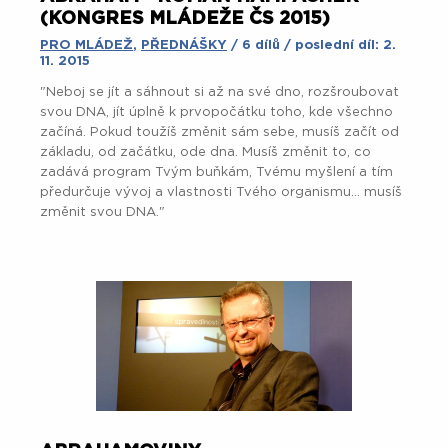
(KONGRES MLÁDEŽE ČS 2015)
PRO MLÁDEŽ
,
PŘEDNÁŠKY
/ 6 dílů / poslední díl: 2.
11. 2015
"Neboj se jít a sáhnout si až na své dno, rozšroubovat
svou DNA, jít úplně k prvopočátku toho, kde všechno
začíná. Pokud toužíš změnit sám sebe, musíš začít od
základu, od začátku, ode dna. Musíš změnit to, co
zadává program Tvým buňkám, Tvému myšlení a tím
předurčuje vývoj a vlastnosti Tvého organismu... musíš
změnit svou DNA."