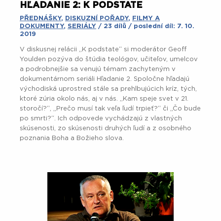
HĽADANIE 2: K PODSTATE
PŘEDNÁŠKY
,
DISKUZNÍ POŘADY
,
FILMY A
DOKUMENTY
,
SERIÁLY
/ 23 dílů / poslední díl: 7. 10.
2019
V diskusnej relácii „K podstate“ si moderátor Geoff
Youlden pozýva do štúdia teológov, učiteľov, umelcov
a podrobnejšie sa venujú témam zachyteným v
dokumentárnom seriáli Hľadanie 2. Spoločne hľadajú
východiská uprostred stále sa prehlbujúcich kríz, tých,
ktoré zúria okolo nás, aj v nás. „Kam speje svet v 21.
storočí?“, „Prečo musí tak veľa ľudí trpieť?“ či „Čo bude
po smrti?“. Ich odpovede vychádzajú z vlastných
skúsenosti, zo skúsenosti druhých ľudí a z osobného
poznania Boha a Božieho slova.