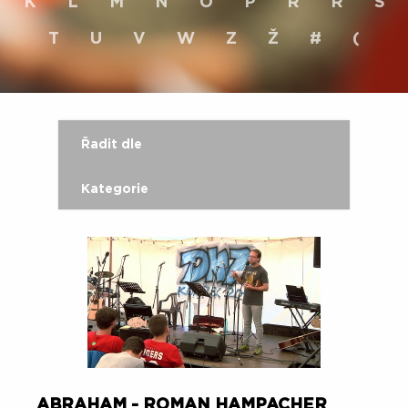
K
L
M
N
O
P
R
Ř
S
T
U
V
W
Z
Ž
#
(
Řadit dle
Kategorie
ABRAHAM - ROMAN HAMPACHER