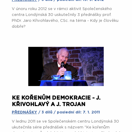
V únoru roku 2012 se v rámci aktivit Společenského
centra Londýnská 30 uskutečnily 3 přednášky prof.
PhDr. Jaro Křivohlavého, CSc. na téma - Kdy je člověku
dobře?
KE KOŘENŮM DEMOKRACIE - J.
KŘIVOHLAVÝ A J. TROJAN
PŘEDNÁŠKY
/ 3 dílů / poslední díl: 7. 1. 2011
V lednu 2011 se ve Společenském centru Londýnská 30
ukutečnila série přednášek s názvem "Ke kořenům