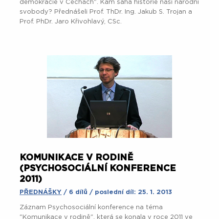
demokracie v Čechách". Kam sahá historie naší národní
svobody? Přednášeli Prof. ThDr. Ing. Jakub S. Trojan a
Prof. PhDr. Jaro Křivohlavý, CSc.
KOMUNIKACE V RODINĚ
(PSYCHOSOCIÁLNÍ KONFERENCE
2011)
PŘEDNÁŠKY
/ 6 dílů / poslední díl: 25. 1. 2013
Záznam Psychosociální konference na téma
"Komunikace v rodině", která se konala v roce 2011 ve