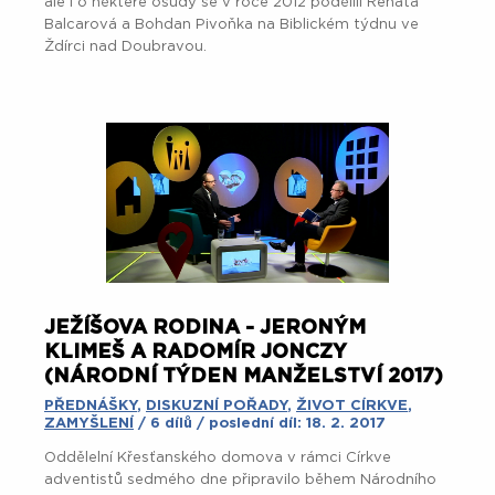
ale i o některé osudy se v roce 2012 podělili Renata
Balcarová a Bohdan Pivoňka na Biblickém týdnu ve
Ždírci nad Doubravou.
JEŽÍŠOVA RODINA - JERONÝM
KLIMEŠ A RADOMÍR JONCZY
(NÁRODNÍ TÝDEN MANŽELSTVÍ 2017)
PŘEDNÁŠKY
,
DISKUZNÍ POŘADY
,
ŽIVOT CÍRKVE
,
ZAMYŠLENÍ
/ 6 dílů / poslední díl: 18. 2. 2017
Oddělelní Křesťanského domova v rámci Církve
adventistů sedmého dne připravilo během Národního