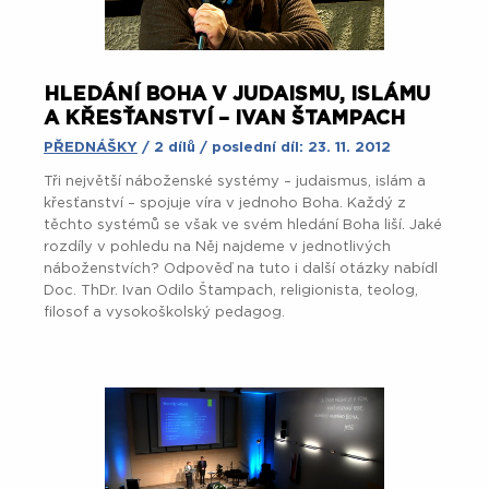
HLEDÁNÍ BOHA V JUDAISMU, ISLÁMU
A KŘESŤANSTVÍ – IVAN ŠTAMPACH
PŘEDNÁŠKY
/ 2 dílů / poslední díl: 23. 11. 2012
Tři největší náboženské systémy – judaismus, islám a
křesťanství – spojuje víra v jednoho Boha. Každý z
těchto systémů se však ve svém hledání Boha liší. Jaké
rozdíly v pohledu na Něj najdeme v jednotlivých
náboženstvích? Odpověď na tuto i další otázky nabídl
Doc. ThDr. Ivan Odilo Štampach, religionista, teolog,
filosof a vysokoškolský pedagog.