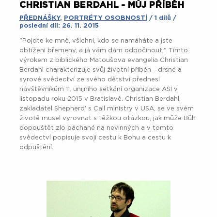
CHRISTIAN BERDAHL - MŮJ PŘÍBĚH
PŘEDNÁŠKY
,
PORTRÉTY OSOBNOSTÍ
/ 1 dílů /
poslední díl: 26. 11. 2015
"Pojďte ke mně, všichni, kdo se namáháte a jste
obtíženi břemeny, a já vám dám odpočinout." Tímto
výrokem z biblického Matoušova evangelia Christian
Berdahl charakterizuje svůj životní příběh - drsné a
syrové svědectví ze svého dětství přednesl
návštěvníkům 11. unijního setkání organizace ASI v
listopadu roku 2015 v Bratislavě. Christian Berdahl,
zakladatel Shepherd' s Call ministry v USA, se ve svém
životě musel vyrovnat s těžkou otázkou, jak může Bůh
dopouštět zlo páchané na nevinných a v tomto
svědectví popisuje svojí cestu k Bohu a cestu k
odpuštění.