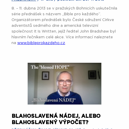
8. – 11. dubna 2013 se v pražských Bohnicích uskutečnila
série přednášek s názvem „Bible pro každého“.
Organizátorem přednášek bylo České sdružení Církve
adventistů sedmého dne a americká televizní
společnost It Is Written, jejíž ředitel John Bradshaw byl
hlavním řečníkem celé akce. Více informací naleznete
na
www.bibleprokazdeho.cz
.
BLAHOSLAVENÁ NÁDEJ, ALEBO
BLAHOSLAVENÝ VÝPOČET?