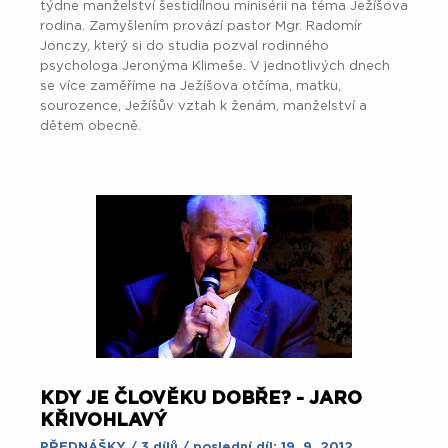
týdne manželství šestidílnou minisérii na téma Ježíšova
rodina. Zamyšlením provází pastor Mgr. Radomír
Jonczy, který si do studia pozval rodinného
psychologa Jeronýma Klimeše. V jednotlivých dnech
se více zaměříme na Ježíšova otčíma, matku,
sourozence, Ježíšův vztah k ženám, manželství a
dětem obecně.
KDY JE ČLOVĚKU DOBŘE? - JARO
KŘIVOHLAVÝ
PŘEDNÁŠKY
/ 3 dílů / poslední díl: 19. 9. 2012