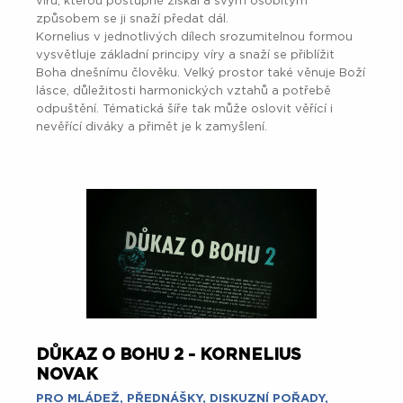
víru, kterou postupně získal a svým osobitým
způsobem se ji snaží předat dál.
Kornelius v jednotlivých dílech srozumitelnou formou
vysvětluje základní principy víry a snaží se přiblížit
Boha dnešnímu člověku. Velký prostor také věnuje Boží
lásce, důležitosti harmonických vztahů a potřebě
odpuštění. Tématická šíře tak může oslovit věřící i
nevěřící diváky a přimět je k zamyšlení.
DŮKAZ O BOHU 2 - KORNELIUS
NOVAK
PRO MLÁDEŽ
,
PŘEDNÁŠKY
,
DISKUZNÍ POŘADY
,