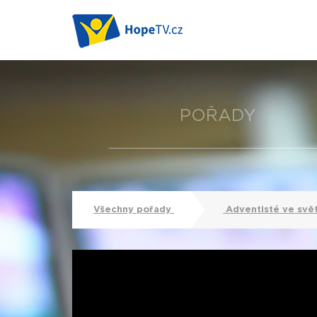
POŘADY
Všechny pořady
Adventisté ve svě