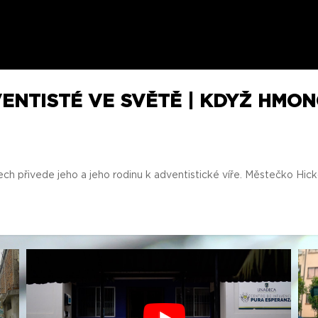
ENTISTÉ VE SVĚTĚ | KDYŽ HMON
h přivede jeho a jeho rodinu k adventistické víře. Městečko Hickor