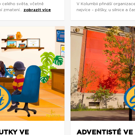
o celého světa, včetně
V Kolumbii přináší organizac
í zmatení...
zobrazit více
nejvíce – pěšky, u silnice a č
OUTKY VE
ADVENTISTÉ VE 