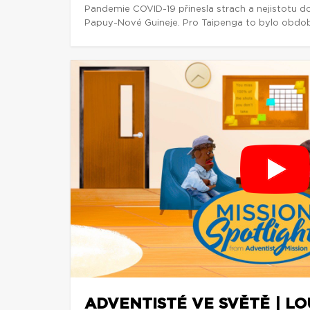
Pandemie COVID-19 přinesla strach a nejistotu d
Papuy-Nové Guineje. Pro Taipenga to bylo obdob
ADVENTISTÉ VE SVĚTĚ | L