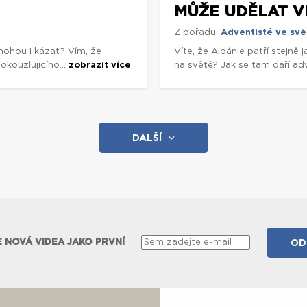
MŮŽE UDĚLAT V
Z pořadu:
Adventisté ve svě
mohou i kázat? Vím, že
Víte, že Albánie patří stejně
okouzlujícího...
zobrazit více
na světě? Jak se tam daří adv
DALŠÍ
 NOVÁ VIDEA JAKO PRVNÍ