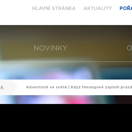
HLAVNÍ STRÁNKA
AKTUALITY
POŘ
NOVINKY
O
tě
Adventisté ve světě | Když Hmongové zaplnili práz