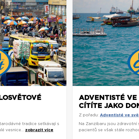
ELOSVĚTOVÉ
ADVENTISTÉ VE 
CÍTÍTE JAKO DO
Z pořadu:
Adventisté ve svě
arodávné tradice setkávají s
Na Zanzibaru jsou zdravotní
é vesnice...
zobrazit více
pacientů se však stále rozhodu