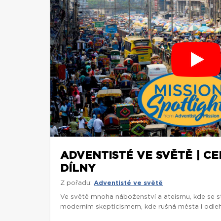
ADVENTISTÉ VE SVĚTĚ | C
DÍLNY
Z pořadu:
Adventisté ve světě
Ve světě mnoha náboženství a ateismu, kde se st
moderním skepticismem, kde rušná města i odlehl