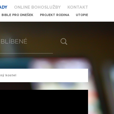
ADY
ONLINE BOHOSLUŽBY
KONTAKT
BIBLE PRO DNEŠEK
PROJEKT RODINA
UTOPIE
BLÍBENÉ
dný kostel