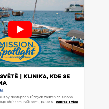
SVĚTĚ | KLINIKA, KDE SE
MA
tě
 služby dostupné v různých zařízeních. Mnoho
je přijít sem kvůli tomu, jak se s...
zobrazit více