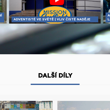
Í
A
ADVENTISTÉ VE SVĚTĚ | VLIV ČISTÉ NADĚJE
L
DALŠÍ DÍLY