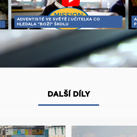
ADVENTISTÉ VE SVĚTĚ | UČITELKA CO
A
HLEDALA "BOŽÍ" ŠKOLU
P
DALŠÍ DÍLY