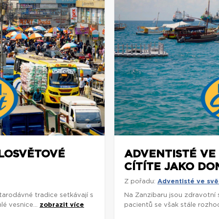
ELOSVĚTOVÉ
ADVENTISTÉ VE 
CÍTÍTE JAKO DO
Z pořadu:
Adventisté ve svě
arodávné tradice setkávají s
Na Zanzibaru jsou zdravotní
é vesnice...
zobrazit více
pacientů se však stále rozhodu