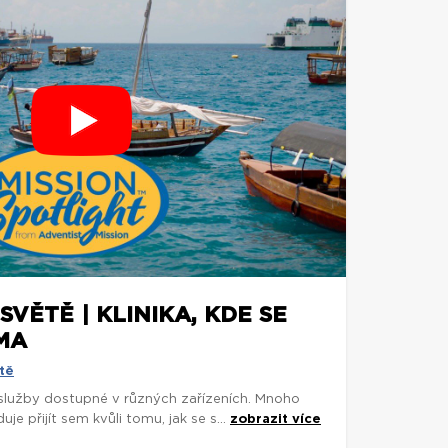
SVĚTĚ | KLINIKA, KDE SE
MA
tě
 služby dostupné v různých zařízeních. Mnoho
je přijít sem kvůli tomu, jak se s...
zobrazit více