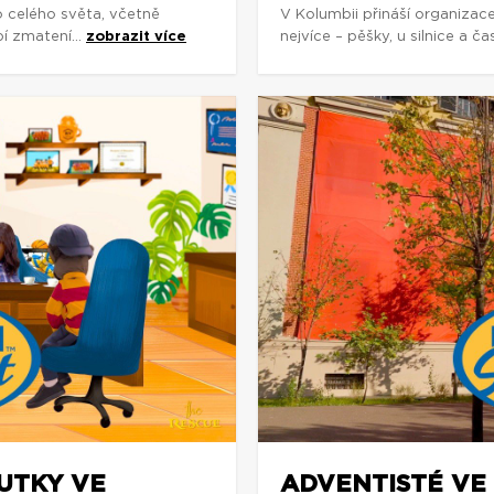
o celého světa, včetně
V Kolumbii přináší organizac
í zmatení...
zobrazit více
nejvíce – pěšky, u silnice a č
OUTKY VE
ADVENTISTÉ VE 