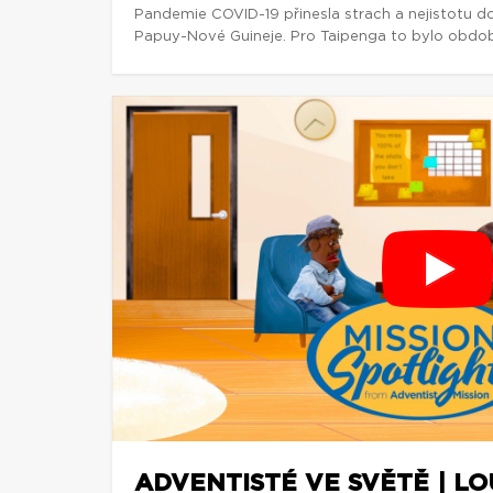
Pandemie COVID-19 přinesla strach a nejistotu d
Papuy-Nové Guineje. Pro Taipenga to bylo obdob
ADVENTISTÉ VE SVĚTĚ | L