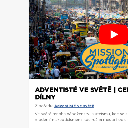
ADVENTISTÉ VE SVĚTĚ | C
DÍLNY
Z pořadu:
Adventisté ve světě
Ve světě mnoha náboženství a ateismu, kde se st
moderním skepticismem, kde rušná města i odlehl