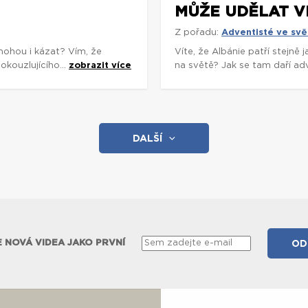
MŮŽE UDĚLAT V
Z pořadu:
Adventisté ve svě
mohou i kázat? Vím, že
Víte, že Albánie patří stejně
okouzlujícího...
zobrazit více
na světě? Jak se tam daří adv
DALŠÍ
 NOVÁ VIDEA JAKO PRVNÍ