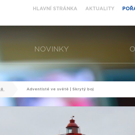
HLAVNÍ STRÁNKA
AKTUALITY
POŘ
NOVINKY
O
tě
Adventisté ve světě | Skrytý boj