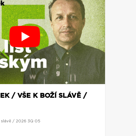
EK / VŠE K BOŽÍ SLÁVĚ /
í slávě / 2026 3Q 05