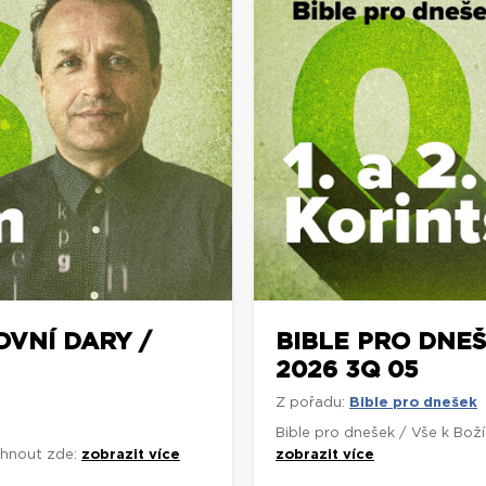
OVNÍ DARY /
BIBLE PRO DNEŠ
2026 3Q 05
Z pořadu:
Bible pro dnešek
Bible pro dnešek / Vše k Bož
áhnout zde:
zobrazit více
zobrazit více