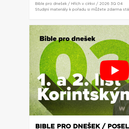
Bible pro dnešek / Hřích v církvi / 2026 3Q 04
Studijní materiály k pořadu si můžete zdarma st
BIBLE PRO DNEŠEK / POSEL