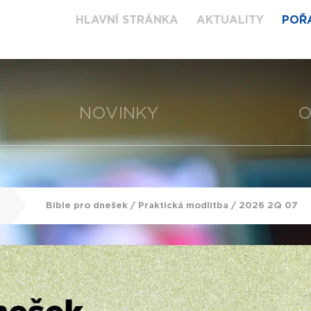
HLAVNÍ STRÁNKA
AKTUALITY
POŘ
NOVINKY
O
Bible pro dnešek / Praktická modlitba / 2026 2Q 07